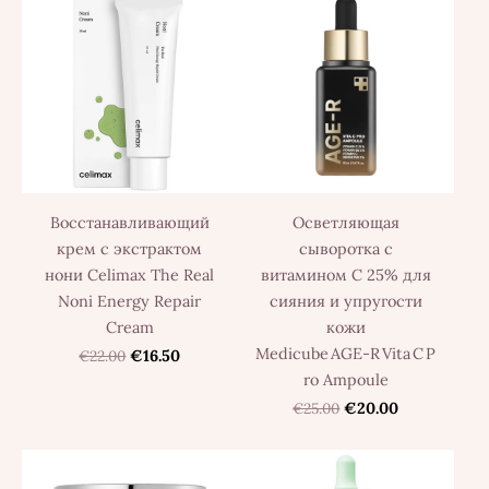
Восстанавливающий
Осветляющая
крем с экстрактом
сыворотка с
нони Celimax The Real
витамином C 25% для
Noni Energy Repair
сияния и упругости
Cream
кожи
Medicube AGE‑R Vita C P
€22.00
€16.50
ro Ampoule
€25.00
€20.00