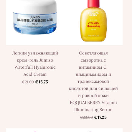
Легкий увлажняющий
Осветляющая
крем-гель Jumiso
сыворотка с
Waterfull Hyaluronic
витамином С,
Acid Cream
ниацинамидом и
транексамовой
€21.00
€15.75
кислотой для сияющей
и ровной кожи
EQQUALBERRY Vitamin
Illuminating Serum
€23.00
€17.25