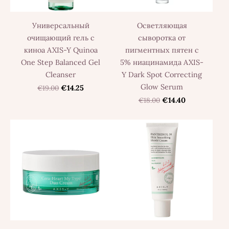
Универсальный
Осветляющая
очищающий гель с
сыворотка от
киноа AXIS-Y Quinoa
пигментных пятен с
One Step Balanced Gel
5% ниацинамида AXIS-
Cleanser
Y Dark Spot Correcting
Glow Serum
€19.00
€14.25
€18.00
€14.40