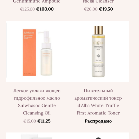
Genummune Ampoule
Facial Cleanser
€125.00
€100.00
€26.00
€19.50
Легкое увлажняющее
Питательный
гидрофильное масло
ароматический тонер
Sulwhasoo Gentle
d'Alba White Truffle
Cleansing Oil
First Aromatic Toner
€15.00
€11.25
Распродано