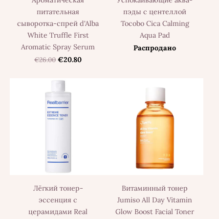
Ароматическая
Успокаивающие аква-
питательная
пэды с центеллой
сыворотка-спрей d'Alba
Tocobo Cica Calming
White Truffle First
Aqua Pad
Aromatic Spray Serum
Распродано
€26.00
€20.80
Лёгкий тонер-
Витаминный тонер
эссенция с
Jumiso All Day Vitamin
церамидами Real
Glow Boost Facial Toner