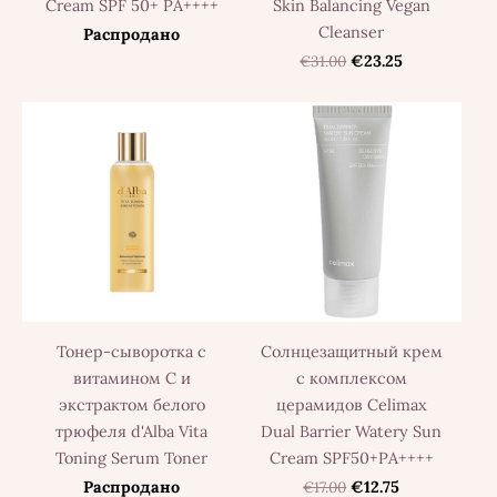
Cream SPF 50+ PA++++
Skin Balancing Vegan
Cleanser
Распродано
€31.00
€23.25
Тонер-сыворотка с
Солнцезащитный крем
витамином С и
с комплексом
экстрактом белого
церамидов Celimax
трюфеля d'Alba Vita
Dual Barrier Watery Sun
Toning Serum Toner
Cream SPF50+PA++++
Распродано
€17.00
€12.75