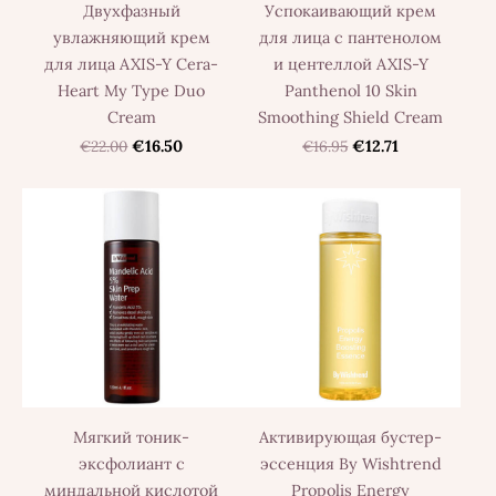
Двухфазный
Успокаивающий крем
увлажняющий крем
для лица с пантенолом
для лица AXIS-Y Cera-
и центеллой AXIS-Y
Heart My Type Duo
Panthenol 10 Skin
Cream
Smoothing Shield Cream
€22.00
€16.50
€16.95
€12.71
Мягкий тоник-
Активирующая бустер-
эксфолиант с
эссенция By Wishtrend
миндальной кислотой
Propolis Energy