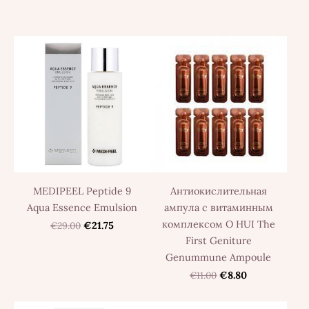
MEDIPEEL Peptide 9
Антиокислительная
Aqua Essence Emulsion
ампула с витаминным
комплексом O HUI The
€29.00
€21.75
First Geniture
Genummune Ampoule
€11.00
€8.80