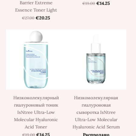
Barrier Extreme
€19.00
€14.25
Essence Toner Light
€27.00
€20.25
Низкомолекулярный
Низкомолекулярная
гиалуроновый тоник
гиалуроновая
IsNtree Ultra-Low
сыворотка IsNtree
Molecular Hyaluronic
Ultra-Low Molecular
Acid Toner
Hyaluronic Acid Serum
€19.00
€14.25
Распродано