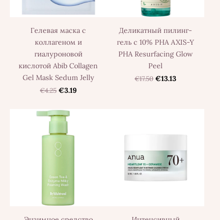
Гелевая маска с
Деликатный пилинг-
коллагеном и
гель с 10% PHA AXIS-Y
гиалуроновой
PHA Resurfacing Glow
кислотой Abib Collagen
Peel
Gel Mask Sedum Jelly
€17.50
€13.13
€4.25
€3.19
Энзимное средство
Интенсивный