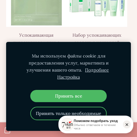
Успокаивающая
Набор успокаивающих
гидрогелевая маска с
средств с центеллой
водорослями Biodance
Tocobo Cica Calming
Мы используем файлы cookie для
Refreshing Sea Kelp Real
Starter Kit
предоставления услуг, маркетинга и
Deep Mask
Распродано
улучшения вашего опыта.
Подробнее
€8.50
€4.80
Настройка
Принять все
Принять только необходимые
Поможем подобрать уход
×
Обычно отвечаем в течение
часа