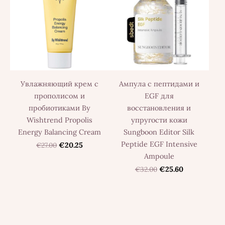
Увлажняющий крем с
Ампула с пептидами и
прополисом и
EGF для
пробиотиками By
восстановления и
Wishtrend Propolis
упругости кожи
Energy Balancing Cream
Sungboon Editor Silk
Peptide EGF Intensive
€27.00
€20.25
Ampoule
€32.00
€25.60