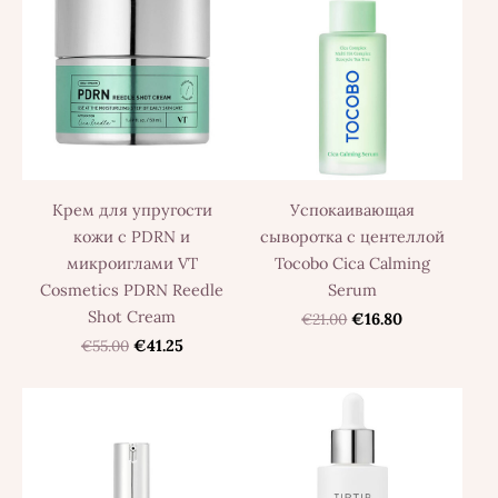
Крем для упругости
Успокаивающая
кожи с PDRN и
сыворотка с центеллой
микроиглами VT
Tocobo Cica Calming
Cosmetics PDRN Reedle
Serum
Shot Cream
€21.00
€16.80
€55.00
€41.25