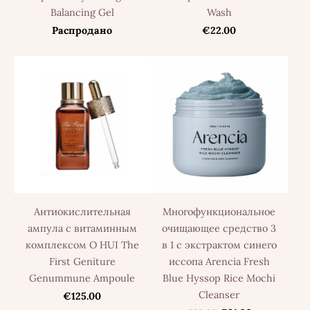
Balancing Gel
Wash
Распродано
€22.00
Антиокислительная
Многофункциональное
ампула с витаминным
очищающее средство 3
комплексом O HUI The
в 1 с экстрактом синего
First Geniture
иссопа Arencia Fresh
Genummune Ampoule
Blue Hyssop Rice Mochi
Cleanser
€125.00