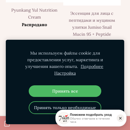
Pyunkang Yul Nutrition
Эссенция для лица с
Cream
пептидами и муцином
Распродано
улитки Jumiso Snail
Mucin 95 + Peptide
Facial Essence
Распродано
Мы используем файлы cookie для
предоставления услуг, маркетинга и
улучшения вашего опыта.
Подробнее
Настройка
Принять все
Принять только необходимые
Поможем подобрать уход
×
Обычно отвечаем в течение
часа
Лифтинг-ампула с
Очищающее масло с