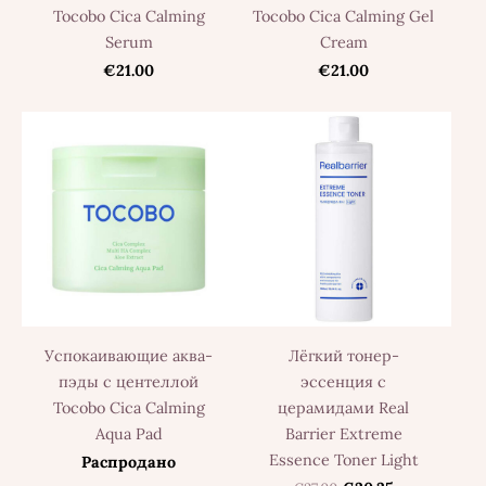
Tocobo Cica Calming
Tocobo Cica Calming Gel
Serum
Cream
€21.00
€21.00
Успокаивающие аква-
Лёгкий тонер-
пэды с центеллой
эссенция с
Tocobo Cica Calming
церамидами Real
Aqua Pad
Barrier Extreme
Essence Toner Light
Распродано