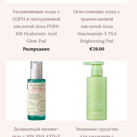
Увлажняющие пэды с
Осветляющие пэды с
ПДРН и гиалуроновой
транексамовой
кислотой Anua PDRN
кислотой Anua
100 Hyaluronic Acid
Niacinamide 5 TXA
Glow Pad
Brightening Pad
Распродано
€26.00
Деликатный пилинг-
Энзимное средство
гель с 10% PHA AXIS-Y
для умывания с