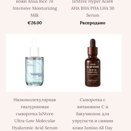
кожи Anua Rice 70
IsNtree Hyper Acid4
Intensive Moisturizing
AHA BHA PHA LHA 30
Milk
Serum
€26.00
Распродано
Низкомолекулярная
Сыворотка с
гиалуроновая
витамином C и
сыворотка IsNtree
бакучиолом для
Ultra-Low Molecular
упругости и сияния
Hyaluronic Acid Serum
кожи Jumiso All Day