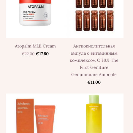
Atopalm MLE Cream
Антиокислительная
ампула с витаминным
€22.00
€17.60
комплексом O HUI The
First Geniture
Genummune Ampoule
€11.00