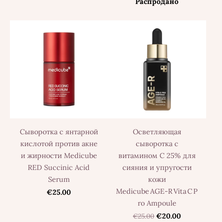
Распродано
Сыворотка с янтарной
Осветляющая
кислотой против акне
сыворотка с
и жирности Medicube
витамином C 25% для
RED Succinic Acid
сияния и упругости
Serum
кожи
Medicube AGE‑R Vita C P
€25.00
ro Ampoule
€25.00
€20.00