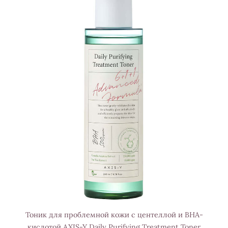
Тоник для проблемной кожи с центеллой и BHA-
кислотой AXIS-Y Daily Purifying Treatment Toner