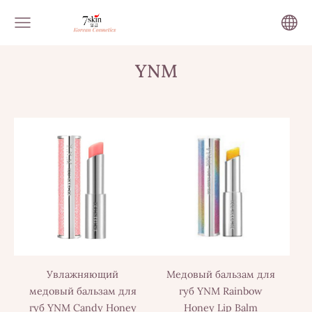
YNM
Увлажняющий
Медовый бальзам для
медовый бальзам для
губ YNM Rainbow
губ YNM Candy Honey
Honey Lip Balm