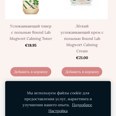
Успокаивающий тонер
Лёгкий
с полынью Round Lab
успокаивающий крем с
Mugwort Calming Toner
полынью Round Lab
Mugwort Calming
€18.95
Cream
€21.00
Добавить в корзину
Добавить в корзину
Мы используем файлы cookie для
Политика конфиденциальности
предоставления услуг, маркетинга и
Условия покупки
Доставка
О нас
улучшения вашего опыта.
Подробнее
Настройка
Контакты
Файлы cookie