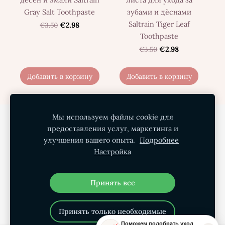
Gray Salt Toothpaste
зубами и дёснами
Saltrain Tiger Leaf
€3.50
€2.98
Toothpaste
€3.50
€2.98
Добавить в корзину
Добавить в корзину
Мы используем файлы cookie для
Политика конфиденциальности
предоставления услуг, маркетинга и
Условия покупки
Доставка
О нас
улучшения вашего опыта.
Подробнее
Настройка
Контакты
Файлы cookie
Принять все
Принять только необходимые
Поможем подобрать уход