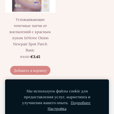
Успокаивающие
точечные патчи от
воспалений с красным
луком IsNtree Onion
Newpair Spot Patch
Basic
€4.60
€3.45
Добавить в корзину
Мы используем файлы cookie для
Политика конфиденциальности
предоставления услуг, маркетинга и
Условия покупки
Доставка
О нас
улучшения вашего опыта.
Подробнее
Настройка
Контакты
Файлы cookie