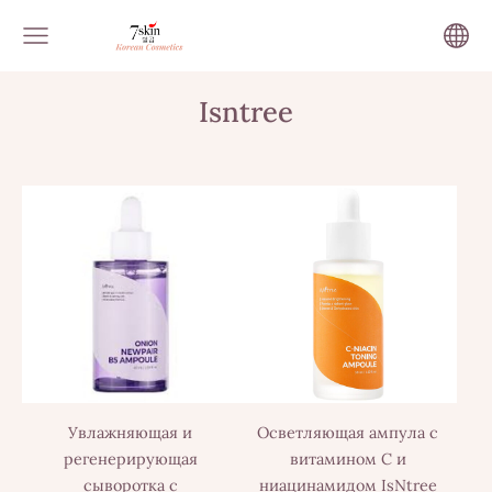
Isntree
Увлажняющая и
Осветляющая ампула с
регенерирующая
витамином С и
сыворотка с
ниацинамидом IsNtree