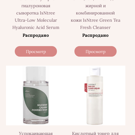
гиалуроновая
жирной и
сыворотка IsNtree
комбинированной
Ultra-Low Molecular
кожи IsNtree Green Tea
Hyaluronic Acid Serum
Fresh Cleanser
Распродано
Распродано
Просмотр
Просмотр
Успокаивающая
Кислотный тонер для