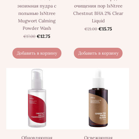
энзимная пудра с
очищения пор IsNtree
полынью IsNtree
Chestnut BHA 2% Clear
Mugwort Calming
Liquid
Powder Wash
€21.00
€15.75
€17.00
€12.75
Добавить в корзину
Добавить в корзину
Обновляющая
Освежающая