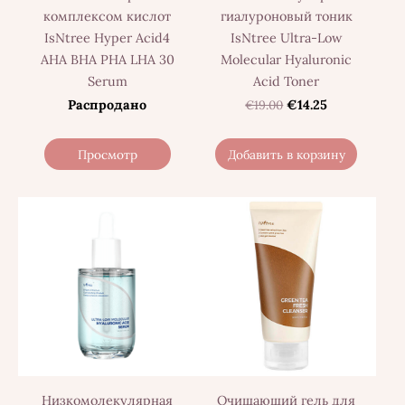
комплексом кислот
гиалуроновый тоник
IsNtree Hyper Acid4
IsNtree Ultra-Low
AHA BHA PHA LHA 30
Molecular Hyaluronic
Serum
Acid Toner
Распродано
€19.00
€14.25
Просмотр
Добавить в корзину
Низкомолекулярная
Очищающий гель для