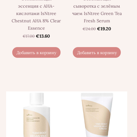
эссенция с АНА-
сыворотка с зелёным
кислотами IsNtree
чаем IsNtree Green Tea
Chestnut AHA 8% Clear
Fresh Serum
Essence
€24.00
€19.20
€17.00
€13.60
Добавить в корзину
Добавить в корзину