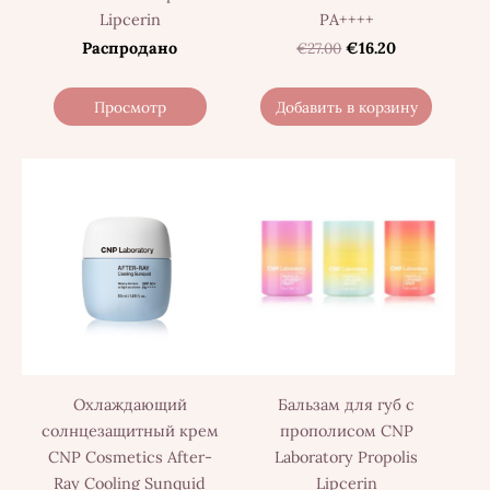
Lipcerin
PA++++
Распродано
€27.00
€16.20
Просмотр
Добавить в корзину
Охлаждающий
Бальзам для губ с
солнцезащитный крем
прополисом CNP
CNP Cosmetics After-
Laboratory Propolis
Ray Cooling Sunquid
Lipcerin