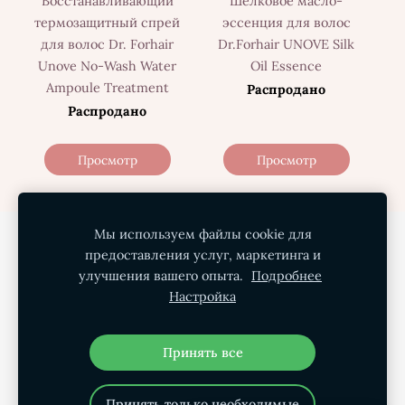
Восстанавливающий
Шёлковое масло-
термозащитный спрей
эссенция для волос
для волос Dr. Forhair
Dr.Forhair UNOVE Silk
Unove No-Wash Water
Oil Essence
Ampoule Treatment
Распродано
Распродано
Просмотр
Просмотр
Мы используем файлы cookie для
Политика конфиденциальности
предоставления услуг, маркетинга и
Условия покупки
Доставка
О нас
улучшения вашего опыта.
Подробнее
Настройка
Контакты
Файлы cookie
Принять все
Принять только необходимые