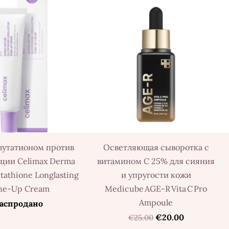
лутатионом против
Осветляющая сыворотка с
ции Celimax Derma
витамином C 25% для сияния
tathione Longlasting
и упругости кожи
ne-Up Cream
Medicube AGE‑R Vita C Pro
Ampoule
аспродано
€20.00
€25.00