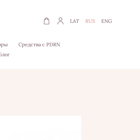
LAT
RUS
ENG
оры
Средства с PDRN
Блог