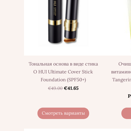
Тональная основа в виде стика
Очищ
O HUI Ultimate Cover Stick
витамин
Foundation (SPF50+)
Tangerin
€41.65
€49.00
Р
Смотреть варианты