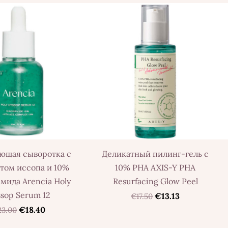
ющая сыворотка с
Деликатный пилинг-гель с
том иссопа и 10%
10% PHA AXIS-Y PHA
мида Arencia Holy
Resurfacing Glow Peel
sop Serum 12
€13.13
€17.50
€18.40
23.00