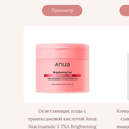
Просмотр
Осветляющие пэды с
Конц
транексамовой кислотой Anua
сыв
Niacinamide 5 TXA Brightening
ниац