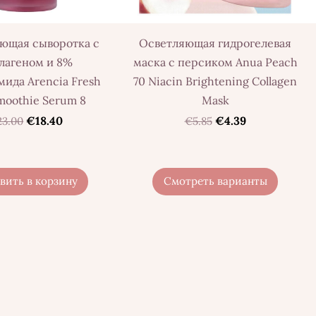
ющая сыворотка с
Осветляющая гидрогелевая
лагеном и 8%
маска с персиком Anua Peach
ида Arencia Fresh
70 Niacin Brightening Collagen
moothie Serum 8
Mask
€18.40
€4.39
23.00
€5.85
вить в корзину
Смотреть варианты