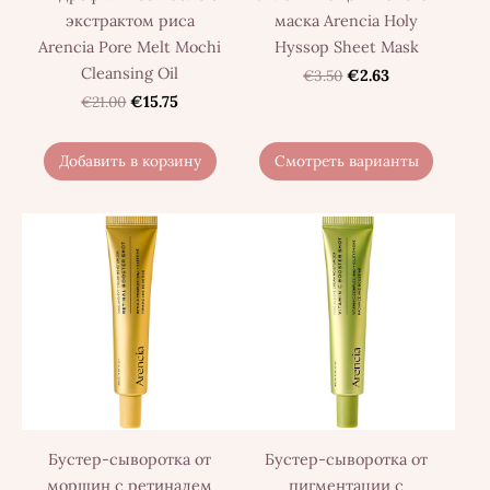
экстрактом риса
маска Arencia Holy
Arencia Pore Melt Mochi
Hyssop Sheet Mask
Cleansing Oil
€3.50
€2.63
€21.00
€15.75
Добавить в корзину
Смотреть варианты
Бустер-сыворотка от
Бустер-сыворотка от
морщин с ретиналем
пигментации с