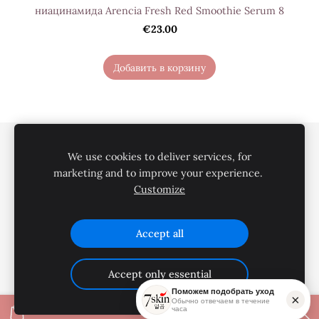
ниацинамида Arencia Fresh Red Smoothie Serum 8
€23.00
Добавить в корзину
Политика конфиденциальности
We use cookies to deliver services, for
Условия покупки
Доставка
О нас
marketing and to improve your experience.
Customize
Контакты
Файлы cookie
Accept all
Accept only essential
Поможем подобрать уход
×
Обычно отвечаем в течение
часа