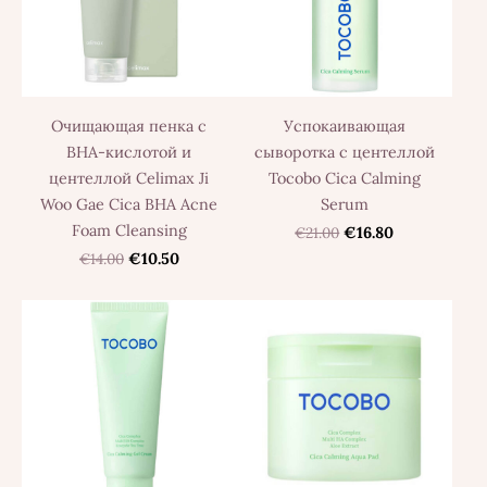
Очищающая пенка с
Успокаивающая
BHA-кислотой и
сыворотка с центеллой
центеллой Celimax Ji
Tocobo Cica Calming
Woo Gae Cica BHA Acne
Serum
Foam Cleansing
€21.00
€16.80
€14.00
€10.50