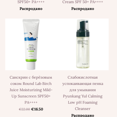
SPF50+ PA++++
Cream SPF 50+ PA++++
Распродано
Распродано
Санскрин с берёзовым
Слабокислотная
соком Round Lab Birch
успокаивающая пенка
Juice Moisturizing Mild-
для умывания
Up Sunscreen SPF50+
Pyunkang Yul Calming
PA++++
Low pH Foaming
Cleanser
€22.00
€16.50
Распродано