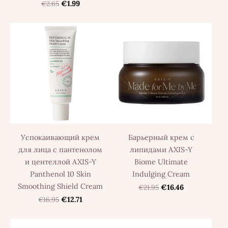
€2.65
€1.99
Успокаивающий крем
Барьерный крем с
для лица с пантенолом
липидами AXIS-Y
и центеллой AXIS-Y
Biome Ultimate
Panthenol 10 Skin
Indulging Cream
Smoothing Shield Cream
€21.95
€16.46
€16.95
€12.71