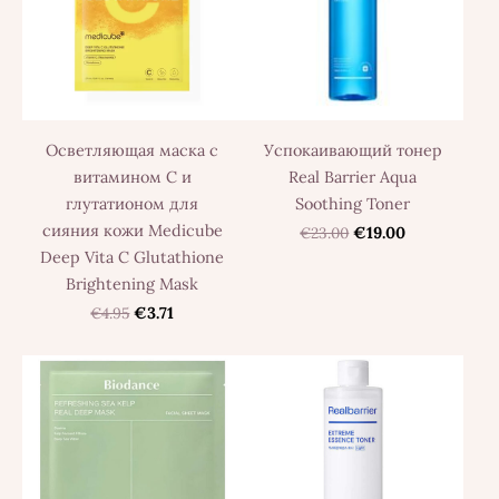
Осветляющая маска с
Успокаивающий тонер
витамином C и
Real Barrier Aqua
глутатионом для
Soothing Toner
сияния кожи Medicube
€23.00
€19.00
Deep Vita C Glutathione
Brightening Mask
€4.95
€3.71