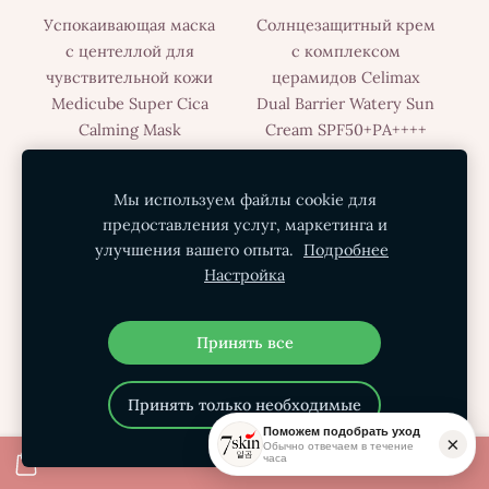
Успокаивающая маска
Солнцезащитный крем
с центеллой для
с комплексом
чувствительной кожи
церамидов Celimax
Medicube Super Cica
Dual Barrier Watery Sun
Calming Mask
Cream SPF50+PA++++
€4.95
€3.71
€17.00
€12.75
Мы используем файлы cookie для
предоставления услуг, маркетинга и
улучшения вашего опыта.
Подробнее
Настройка
Принять все
Принять только необходимые
Поможем подобрать уход
×
Успокаивающая
Лёгкий крем с
Обычно отвечаем в течение
часа
сыворотка с центеллой
экстрактом центеллы