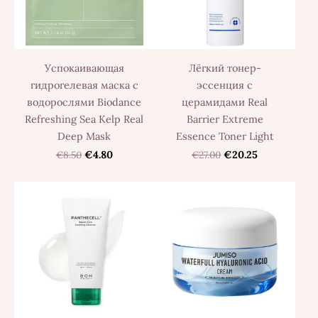
Успокаивающая
Лёгкий тонер-
гидрогелевая маска с
эссенция с
водорослями Biodance
церамидами Real
Refreshing Sea Kelp Real
Barrier Extreme
Deep Mask
Essence Toner Light
€8.50
€4.80
€27.00
€20.25