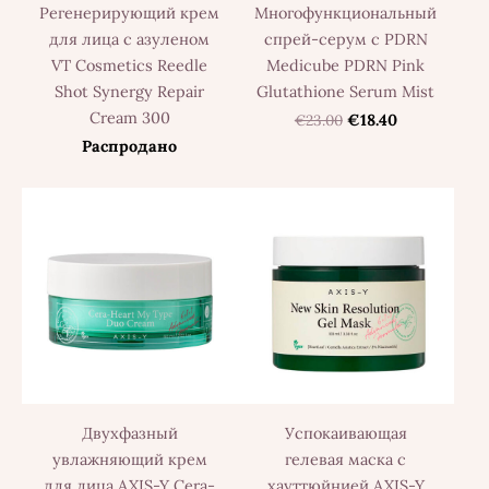
Регенерирующий крем
Многофункциональный
для лица с азуленом
спрей-серум с PDRN
VT Cosmetics Reedle
Medicube PDRN Pink
Shot Synergy Repair
Glutathione Serum Mist
Cream 300
€23.00
€18.40
Распродано
Двухфазный
Успокаивающая
увлажняющий крем
гелевая маска с
для лица AXIS-Y Cera-
хауттюйнией AXIS-Y