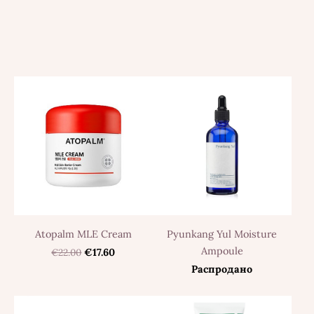
Atopalm MLE Cream
Pyunkang Yul Moisture
Ampoule
€22.00
€17.60
Распродано