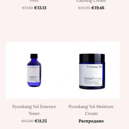
Peel
Calming Cream
€17.50
€13.13
€25.95
€19.46
Pyunkang Yul Essence
Pyunkang Yul Moisture
Toner
Cream
€15.00
€11.25
Распродано