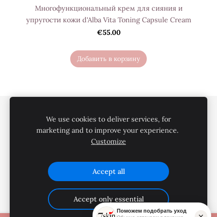
Многофункциональный крем для сияния и
упругости кожи d'Alba Vita Toning Capsule Cream
€55.00
Добавить в корзину
Политика конфиденциальности
We use cookies to deliver services, for
Условия покупки
Доставка
О нас
marketing and to improve your experience.
Customize
Контакты
Файлы cookie
Accept all
Accept only essential
Поможем подобрать уход
×