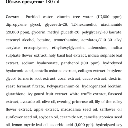
Объем средства
- 180 ml
Состав:
Purified water, vitamin tree water (117,600 ppm),
dipropylene glycol, glycereth-26, 1,2-hexanediol, niacinamide
(20,000 ppm), glycerin, methyl gluceth-20, polyglyceryl-10 laurate,
cetearyl alcohol, betaine, tromethamine, acrylates/C10-30 alkyl
acrylate crosspolymer, ethylhexylglycerin, adenosine, indica
sulphate flower extract, holy basil leaf extract, indica sulphate leaf
extract, sodium hyaluronate, panthenol (100 ppm), hydrolyzed
hyaluronic acid, centella asiatica extract, collagen extract, butylene
glycol, turmeric root extract, coral extract, cacao extract, dextrin,
yeast ferment filtrate, Polyquaternium-51, hydrogenated lecithin,
glutathione, ivy gourd fruit extract, white truffle extract, flaxseed
extract, avocado oil, olive oil, evening primrose oil, lily of the valley
flower extract, apple extract, macadamia seed oil, safflower oil,
sunflower seed oil, soybean oil, ceramide NP, camellia japonica seed
oil, lemon myrtle leaf oil, ascorbic acid (1,000 ppb), hydrolyzed soy