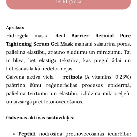
Ielikt grozā
Apraksts
Hidrogēla maska
Real Barrier Retiniol Pore
Tightening Serum Gel Mask
manāmi sašaurina poras,
palielina elastību, atjauno gludumu un mirdzumu. Tai
ir blīva, bet elastīga tekstūra, kas pieguļ ādai un
lietošanas laikā nedeformējas.
Galvenā aktīvā viela —
retinols
(A vitamīns, 0,23%)
paātrina šūnu reģenerācijas procesus epidermā,
palielina tvirtumu un elastību, izlīdzina mikroreljefu
un aizsargā pret fotonovecošanos.
Galvenās aktīvās sastāvdaļas:
Peptīdi
nodrošina pretnovecošanās iedarbību: