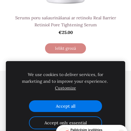
Serums poru sašaurināšanai ar retinolu Real Barrier
Retiniol Pore Tightening Serum
€25.00
Ielikt grozā
We use cookies to deliver services, for
Privātuma politika
Pirkšanas noteikumi
marketing and to improve your experience.
Customize
Piegāde
Par mums
Kontakti
Sīkdatnes
Accept all
Accept only essential
Palīdzēsim izvēlēties