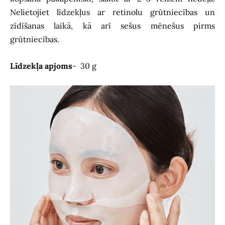
Nelietojiet līdzekļus ar retinolu grūtniecības un
zīdīšanas laikā, kā arī sešus mēnešus pirms
grūtniecības.
Līdzekļa apjoms
- 30 g