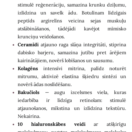
stimulē reģenerāciju, samazina krunku dziļumu,
izlīdzina un savelk ādu. Botulīnam līdzīgais
peptīds argirelīns veicina sejas muskuļu
atslābināšanos, tādējādi kavējot mīmisko
krunciņu veidošanos.
Ceramīdi
atjauno raga slāņa integritāti, stiprina
dabisko barjeru, samazina jutību pret ārējiem
kairinātājiem, novērš lobīšanos un sausumu.
Kolagēns
intensīvi mitrina, palīdz noturēt
mitrumu, aktivizē elastīna šķiedru sintēzi un
novērš ādas noslīdēšanu.
Bakučiols
— augu izcelsmes viela, kuras
iedarbība ir līdzīga retinolam: stimulē
atjaunošanos, mīkstina un izlīdzina tekstūru.
Nekairina.
10 hialuronskābes veidi
ar atšķirīgu
molekulmasu: augstas molekulmasas molekulas