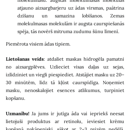
atjauno aizsargbarjeru uz ādas virsmas, paātrina
dzīšanu un samazina lobīšanos. Zemas
molekulmasas molekulām ir augsta caurspiešanās
spēja, tās novērš mitruma zudumu šūnu līmenī.
Piemērota visiem ādas tipiem.
Lietošanas veids
: atdaliet maskas hidrogēla pamatni
no aizsargplēves. Uzlieciet visas daļas uz sejas,
izlīdziniet un viegli piespiediet. Atstājiet masku uz 20–
30 minūtēm, līdz tā kļūst caurspīdīga. Noņemiet
masku, nenoskalojiet esences atlikumus, turpiniet
kopšanu.
Uzmanību!
Ja jums ir jutīga āda vai iepriekš neesat
lietojuši produktus ar retinolu, ieviesiet krēmu
kopšanā pakāpeniski, sākot ar 2–3 reizēm nedēļā.