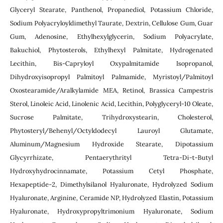
Glyceryl Stearate, Panthenol, Propanediol, Potassium Chloride,
Sodium Polyacryloyldimethyl Taurate, Dextrin, Cellulose Gum, Guar
Gum, Adenosine, Ethylhexylglycerin, Sodium Polyacrylate,
Bakuchiol, Phytosterols, Ethylhexyl Palmitate, Hydrogenated
Lecithin, Bis-Capryloyl Oxypalmitamide Isopropanol,
Dihydroxyisopropyl Palmitoyl Palmamide, Myristoyl/Palmitoyl
Oxostearamide/Aralkylamide MEA, Retinol, Brassica Campestris
Sterol, Linoleic Acid, Linolenic Acid, Lecithin, Polyglyceryl-10 Oleate,
Sucrose Palmitate, Trihydroxystearin, Cholesterol,
Phytosteryl/Behenyl/Octyldodecyl Lauroyl Glutamate,
Aluminum/Magnesium Hydroxide Stearate, Dipotassium
Glycyrrhizate, Pentaerythrityl Tetra-Di-t-Butyl
Hydroxyhydrocinnamate, Potassium Cetyl Phosphate,
Hexapeptide-2, Dimethylsilanol Hyaluronate, Hydrolyzed Sodium
Hyaluronate, Arginine, Ceramide NP, Hydrolyzed Elastin, Potassium
Hyaluronate, Hydroxypropyltrimonium Hyaluronate, Sodium