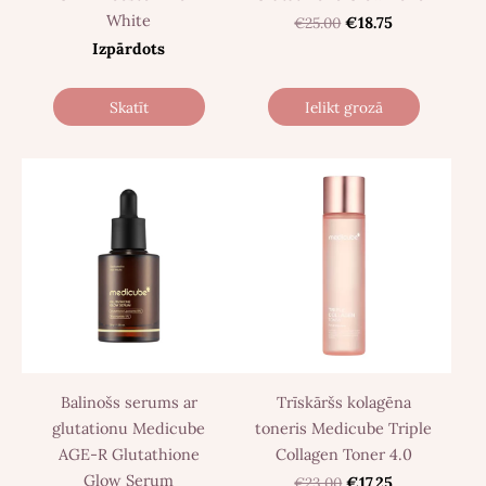
White
€25.00
€18.75
Izpārdots
Skatīt
Ielikt grozā
Balinošs serums ar
Trīskāršs kolagēna
glutationu Medicube
toneris Medicube Triple
AGE-R Glutathione
Collagen Toner 4.0
Glow Serum
€23.00
€17.25