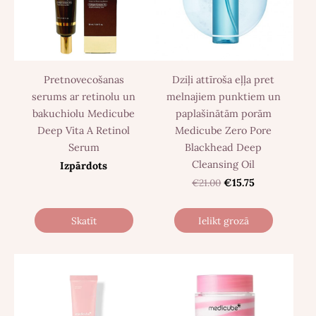
Pretnovecošanas
Dziļi attīroša eļļa pret
serums ar retinolu un
melnajiem punktiem un
bakuchiolu Medicube
paplašinātām porām
Deep Vita A Retinol
Medicube Zero Pore
Serum
Blackhead Deep
Cleansing Oil
Izpārdots
€21.00
€15.75
Skatīt
Ielikt grozā