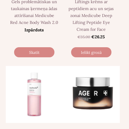
Gels problemātiskas un
Liftings krēms ar
taukainas ķermeņa ādas
peptīdiem acu un sejas
attīrīšanai Medicube
zonai Medicube Deep
Red Acne Body Wash 2.0
Lifting Peptide Eye
Cream for Face
Izpārdots
€35.00
€26.25
Skatīt
Ielikt grozā