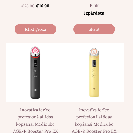
Pink
€26.00
€16.90
Izpārdots
Ielikt grozā
Skatīt
Inovatīva ierīce
Inovatīva ierīce
profesionālai ādas
profesionālai ādas
kopšanai Medicube
kopšanai Medicube
AGE-R Booster Pro EX
AGE-R Booster Pro EX