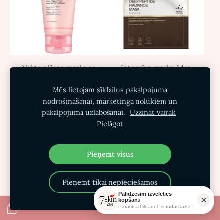
Nakts plēves maska ​​ar
Intensīva maska ​​ādas
PDRN un kofeīnu
elastībai un mirdzumam
Mēs lietojam sīkfailus pakalpojuma
Medicube PDRN Pink
Medicube Deep Peptide
nodrošināšanai, mārketinga nolūkiem un
Caffeine Night
Radiance Mask
pakalpojuma uzlabošanai.
Uzzināt vairāk
Wrapping Mask
Izpārdots
Pielāgot
€26.00
€22.10
Pieņemt visus
Ielikt grozā
Parādīt opcijas
Pieņemt tikai nepieciešamos
Palīdzēsim izvēlēties
×
kopšanu
Parasti atbildam 1 stundas laikā