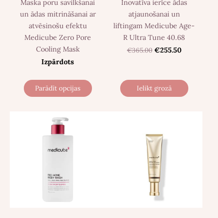
Maska poru savilkšanai
Inovatīva ierīce ādas
un ādas mitrināšanai ar
atjaunošanai un
atvēsinošu efektu
liftingam Medicube Age-
Medicube Zero Pore
R Ultra Tune 40.68
Cooling Mask
€365.00
€255.50
Izpārdots
Parādīt opcijas
Ielikt grozā