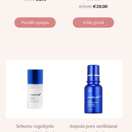
€25.00
€20.00
Parādīt opcijas
Ielikt grozā
Sebumu regulējošs
Ampula poru savilkšanai