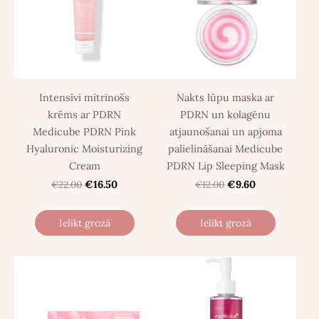
Intensīvi mitrinošs
Nakts lūpu maska ​​ar
krēms ar PDRN
PDRN un kolagēnu
Medicube PDRN Pink
atjaunošanai un apjoma
Hyaluronic Moisturizing
palielināšanai Medicube
Cream
PDRN Lip Sleeping Mask
€22.00
€16.50
€12.00
€9.60
Ielikt grozā
Ielikt grozā