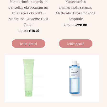
Nomierinošs toneris ar
Koncentrēts
centellas eksosomām un
nomierinošs serums
tējas koka ekstraktu
Medicube Exosome Cica
Medicube Exosome Cica
Ampoule
Toner
€25.00
€20.00
€25.00
€18.75
Ielikt grozā
Ielikt grozā