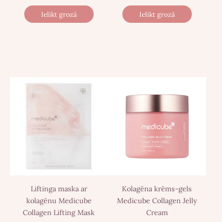
Ielikt grozā
Ielikt grozā
Liftinga maska ​​ar
Kolagēna krēms-gels
kolagēnu Medicube
Medicube Collagen Jelly
Collagen Lifting Mask
Cream