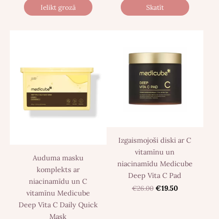
Ielikt grozā
Skatīt
Izgaismojoši diski ar C
vitamīnu un
Auduma masku
niacinamīdu Medicube
komplekts ar
Deep Vita C Pad
niacinamīdu un C
€26.00
€19.50
vitamīnu Medicube
Deep Vita C Daily Quick
Mask