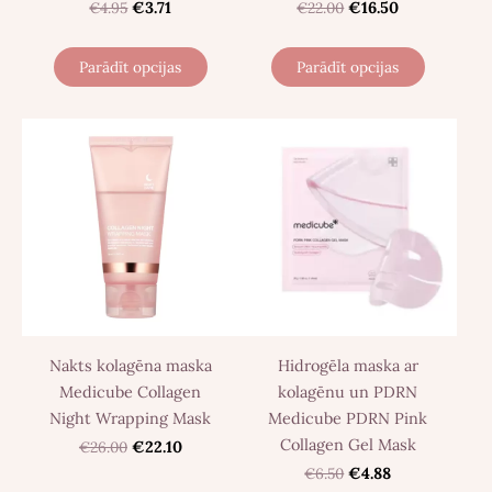
€4.95
€3.71
€22.00
€16.50
Parādīt opcijas
Parādīt opcijas
Nakts kolagēna maska
Hidrogēla maska ​​ar
Medicube Collagen
kolagēnu un PDRN
Night Wrapping Mask
Medicube PDRN Pink
Collagen Gel Mask
€26.00
€22.10
€6.50
€4.88