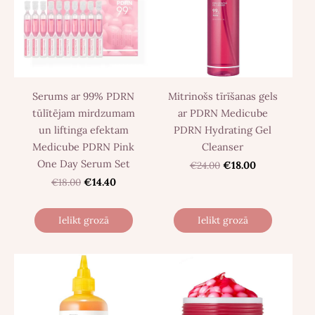
Serums ar 99% PDRN
Mitrinošs tīrīšanas gels
tūlītējam mirdzumam
ar PDRN Medicube
un liftinga efektam
PDRN Hydrating Gel
Medicube PDRN Pink
Cleanser
One Day Serum Set
€24.00
€18.00
€18.00
€14.40
Ielikt grozā
Ielikt grozā