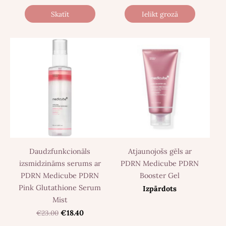
Skatīt
Ielikt grozā
Daudzfunkcionāls
Atjaunojošs gēls ar
izsmidzināms serums ar
PDRN Medicube PDRN
PDRN Medicube PDRN
Booster Gel
Pink Glutathione Serum
Izpārdots
Mist
€23.00
€18.40