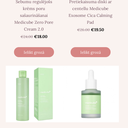
Sebumu regulējošs
Pretiekaisuma diski ar
krēms poru
centellu Medicube
sašaurināšanai
Exosome Cica Calming
Medicube Zero Pore
Pad
Cream 2.0
€26.00
€19.50
€24.00
€18.00
Ielikt grozā
Ielikt grozā