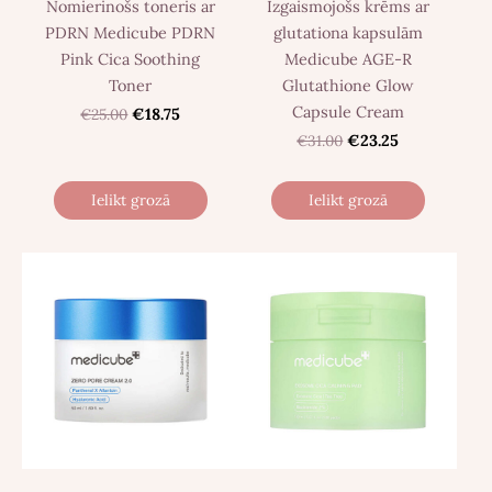
Nomierinošs toneris ar
Izgaismojošs krēms ar
PDRN Medicube PDRN
glutationa kapsulām
Pink Cica Soothing
Medicube AGE-R
Toner
Glutathione Glow
Capsule Cream
€25.00
€18.75
€31.00
€23.25
Ielikt grozā
Ielikt grozā