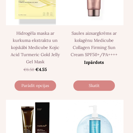
Hidrogēla maska ​​ar
Saules aizsargkrēms ar
kurkuma ekstraktu un
kolagēnu Medicube
kojskābi Medicube Kojic
Collagen Firming Sun
Acid Turmeric Gold Jelly
Cream SPF50+/PA++++
Gel Mask
Izpārdots
€6.50
€4.55
Parādīt opcijas
Skatīt