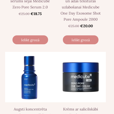
serums sejai Medicube
un ādas tekstūras
Zero Pore Serum 2.0
uzlabošanai Medicube
One Day Exosome Shot
€25.00
€18.75
Pore Ampoule 2000
€25.00
€20.00
Ielikt grozā
Ielikt grozā
Augsti koncentrēta
Krēms ar salicilskābi