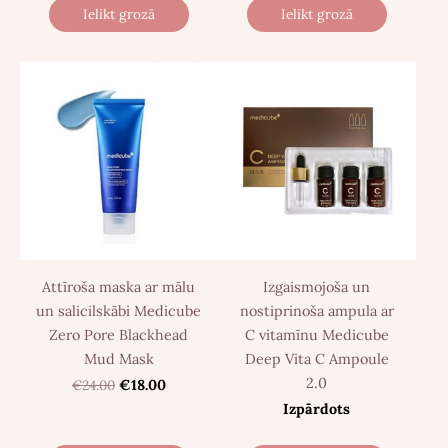
Ielikt grozā
Ielikt grozā
Attīroša maska ar mālu
Izgaismojoša un
un salicilskābi Medicube
nostiprinoša ampula ar
Zero Pore Blackhead
C vitamīnu Medicube
Mud Mask
Deep Vita C Ampoule
2.0
€24.00
€18.00
Izpārdots