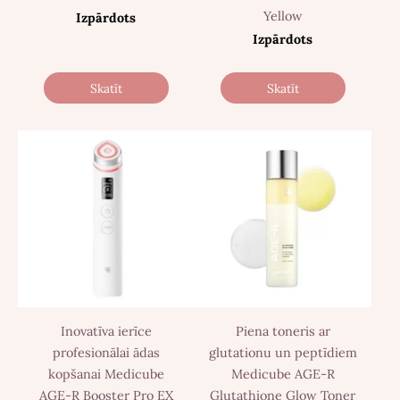
Yellow
Izpārdots
Izpārdots
Skatīt
Skatīt
Inovatīva ierīce
Piena toneris ar
profesionālai ādas
glutationu un peptīdiem
kopšanai Medicube
Medicube AGE-R
AGE-R Booster Pro EX
Glutathione Glow Toner