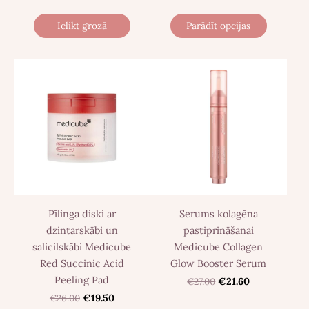
Ielikt grozā
Parādīt opcijas
Pīlinga diski ar
Serums kolagēna
dzintarskābi un
pastiprināšanai
salicilskābi Medicube
Medicube Collagen
Red Succinic Acid
Glow Booster Serum
Peeling Pad
€27.00
€21.60
€26.00
€19.50