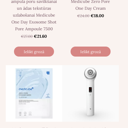
ampula poru savilkšanai
Medicube Zero Pore
un ādas tekstūras
One Day Cream
uzlabošanai Medicube
€24.00
€18.00
One Day Exosome Shot
Pore Ampoule 7500
€27.00
€21.60
Ielikt grozā
Ielikt grozā