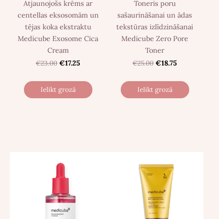
Atjaunojošs krēms ar
Toneris poru
centellas eksosomām un
sašaurināšanai un ādas
tējas koka ekstraktu
tekstūras izlīdzināšanai
Medicube Exosome Cica
Medicube Zero Pore
Cream
Toner
€23.00
€17.25
€25.00
€18.75
Ielikt grozā
Ielikt grozā