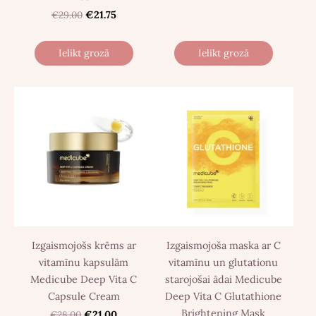
€29.00
€21.75
Ielikt grozā
Ielikt grozā
Izgaismojošs krēms ar
Izgaismojoša maska ​​ar C
vitamīnu kapsulām
vitamīnu un glutationu
Medicube Deep Vita C
starojošai ādai Medicube
Capsule Cream
Deep Vita C Glutathione
Brightening Mask
€28.00
€21.00