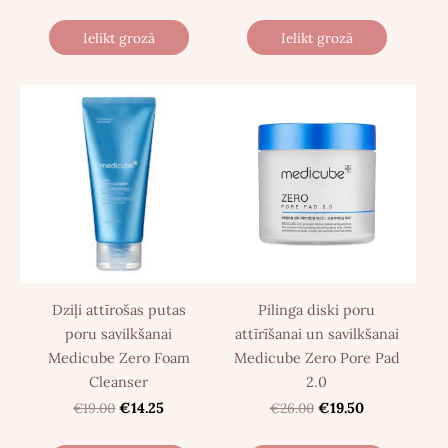
Ielikt grozā
Ielikt grozā
Dziļi attīrošas putas
Pilinga diski poru
poru savilkšanai
attīrīšanai un savilkšanai
Medicube Zero Foam
Medicube Zero Pore Pad
Cleanser
2.0
€19.00
€14.25
€26.00
€19.50