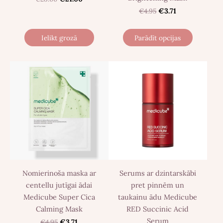
€4.95
€3.71
Ielikt grozā
Parādīt opcijas
Nomierinoša maska ​​ar
Serums ar dzintarskābi
centellu jutīgai ādai
pret pinnēm un
Medicube Super Cica
taukainu ādu Medicube
Calming Mask
RED Succinic Acid
Serum
€4.95
€3.71