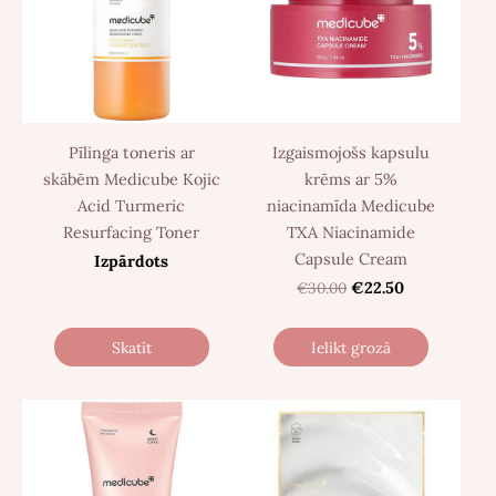
Pīlinga toneris ar
Izgaismojošs kapsulu
skābēm Medicube Kojic
krēms ar 5%
Acid Turmeric
niacinamīda Medicube
Resurfacing Toner
TXA Niacinamide
Capsule Cream
Izpārdots
€30.00
€22.50
Skatīt
Ielikt grozā