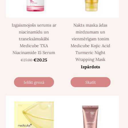
Izgaismojošs serums ar
Nakts maska ādas
niacinamīdu un
mirdzumam un
traneksāmskābi
vienmērīgam tonim
Medicube TXA
Medicube Kojic Acid
Niacinamide 15 Serum
Turmeric Night
Wrapping Mask
€27.00
€20.25
Izpārdots
Ielikt grozā
Skatīt