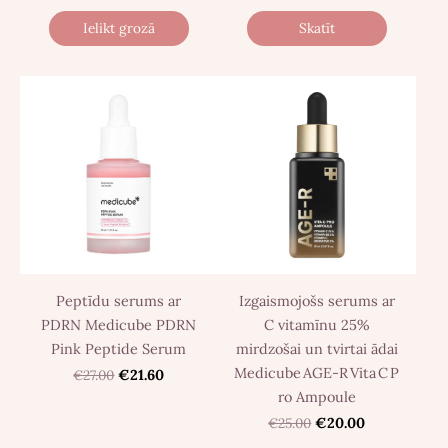
Ielikt grozā
Skatīt
Peptīdu serums ar
Izgaismojošs serums ar
PDRN Medicube PDRN
C vitamīnu 25%
Pink Peptide Serum
mirdzošai un tvirtai ādai
Medicube AGE‑R Vita C P
€27.00
€21.60
ro Ampoule
€25.00
€20.00