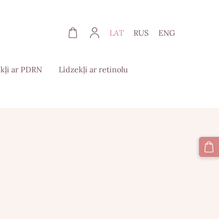
LAT
RUS
ENG
kļi ar PDRN
Līdzekļi ar retinolu