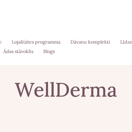
e
Lojalitātes programma
Dāvanu komplekti
Līdze
Ādas stāvoklis
Blogs
WellDerma