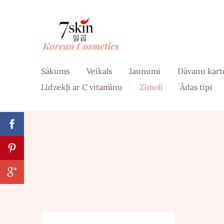
Sākums
Veikals
Jaunumi
Dāvanu kart
Līdzekļi ar C vitamīnu
Zīmoli
Ādas tipi