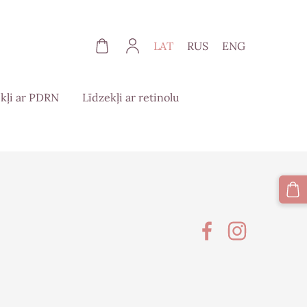
LAT
RUS
ENG
kļi ar PDRN
Līdzekļi ar retinolu