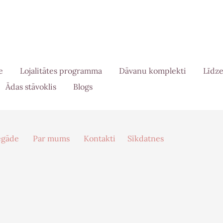
e
Lojalitātes programma
Dāvanu komplekti
Līdze
Ādas stāvoklis
Blogs
egāde
Par mums
Kontakti
Sīkdatnes