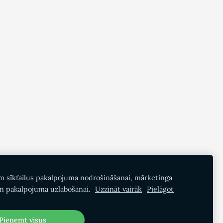
m sīkfailus pakalpojuma nodrošināšanai, mārketinga
n pakalpojuma uzlabošanai.
Uzzināt vairāk
Pielāgot
Pieņemt visus