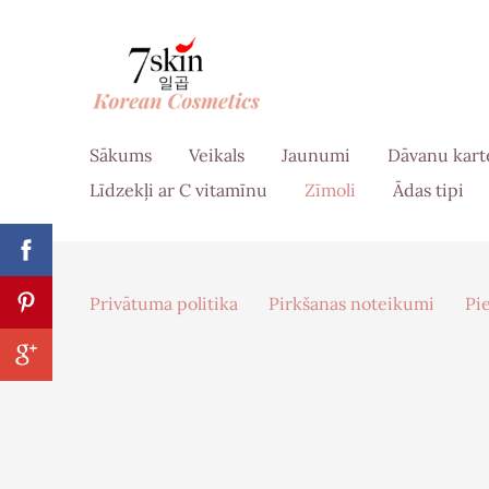
Sākums
Veikals
Jaunumi
Dāvanu kart
Līdzekļi ar C vitamīnu
Zīmoli
Ādas tipi
Privātuma politika
Pirkšanas noteikumi
Pi