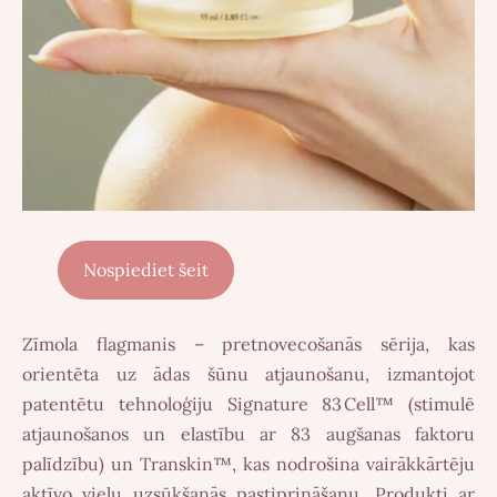
Nospiediet šeit
Zīmola flagmanis – pretnovecošanās sērija, kas
orientēta uz ādas šūnu atjaunošanu, izmantojot
patentētu tehnoloģiju
Signature 83 Cell™
(stimulē
atjaunošanos un elastību ar 83 augšanas faktoru
palīdzību) un
Transkin™
, kas nodrošina vairākkārtēju
aktīvo vielu uzsūkšanās pastiprināšanu.
Produkti ar