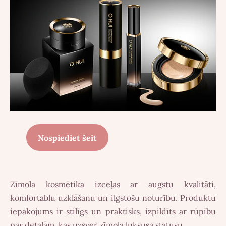
Nospiediet šeit
Zīmola kosmētika izceļas ar augstu kvalitāti,
komfortablu uzklāšanu un ilgstošu noturību. Produktu
iepakojums ir stilīgs un praktisks, izpildīts ar rūpību
par detaļām, kas uzsver zīmola luksusa statusu.