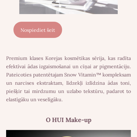
Nospiediet šeit
Premium klases Korejas kosmētikas sērija, kas radīta
efektīvai ādas izgaismošanai un cīņai ar pigmentāciju.
Pateicoties patentētajam Snow Vitamin™ kompleksam
un narcises ekstraktam, līdzekļi izlīdzina ādas toni,
piešķir tai mirdzumu un uzlabo tekstūru, padarot to
elastīgāku un veselīgāku.
O HUI Make-up