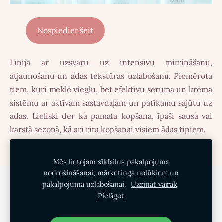
Nospiediet šeit
Līnija ar uzsvaru uz intensīvu mitrināšanu,
atjaunošanu un ādas tekstūras uzlabošanu. Piemērota
tiem, kuri meklē vieglu, bet efektīvu seruma un krēma
sistēmu ar aktīvām sastāvdaļām un patīkamu sajūtu uz
ādas. Lieliski der kā pamata kopšana, īpaši sausā vai
karstā sezonā, kā arī rīta kopšanai visiem ādas tipiem.
Mēs lietojam sīkfailus pakalpojuma
nodrošināšanai, mārketinga nolūkiem un
Privātuma politika
Pirkšanas noteikumi
pakalpojuma uzlabošanai.
Uzzināt vairāk
Pielāgot
Piegāde
Par mums
Kontakti
Sīkdatnes