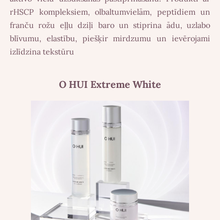
rHSCP kompleksiem, olbaltumvielām, peptīdiem un
franču rožu eļļu dziļi baro un stiprina ādu, uzlabo
blīvumu, elastību, piešķir mirdzumu un ievērojami
izlīdzina tekstūru
O HUI Extreme White