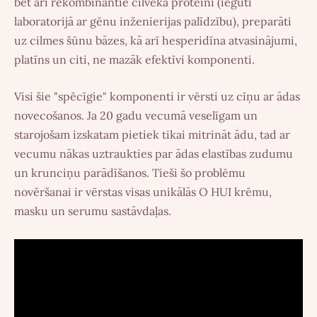
bet arī rekombinantie cilvēka proteīni (iegūti
laboratorijā ar gēnu inženierijas palīdzību), preparāti
uz cilmes šūnu bāzes, kā arī hesperidīna atvasinājumi,
platīns un citi, ne mazāk efektīvi komponenti.
Visi šie "spēcīgie" komponenti ir vērsti uz cīņu ar ādas
novecošanos. Ja 20 gadu vecumā veselīgam un
starojošam izskatam pietiek tikai mitrināt ādu, tad ar
vecumu nākas uztraukties par ādas elastības zudumu
un krunciņu parādīšanos. Tieši šo problēmu
novēršanai ir vērstas visas unikālās O HUI krēmu,
masku un serumu sastāvdaļas.