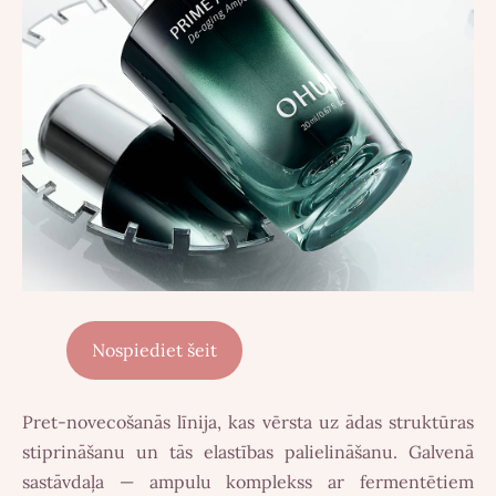
Nospiediet šeit
Pret-novecošanās līnija, kas vērsta uz ādas struktūras
stiprināšanu un tās elastības palielināšanu. Galvenā
sastāvdaļa — ampulu komplekss ar fermentētiem