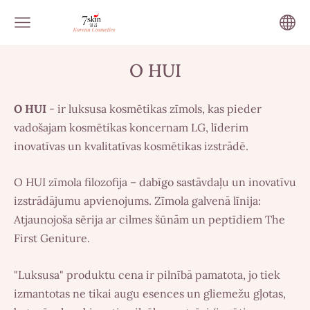
O HUI
O HUI
- ir luksusa kosmētikas zīmols, kas pieder
vadošajam kosmētikas koncernam LG, līderim
inovatīvas un kvalitatīvas kosmētikas izstrādē.
O HUI zīmola filozofija – dabīgo sastāvdaļu un inovatīvu
izstrādājumu apvienojums. Zīmola galvenā līnija:
Atjaunojoša sērija ar cilmes šūnām un peptīdiem The
First Geniture.
"Luksusa" produktu cena ir pilnībā pamatota, jo tiek
izmantotas ne tikai augu esences un gliemežu gļotas,