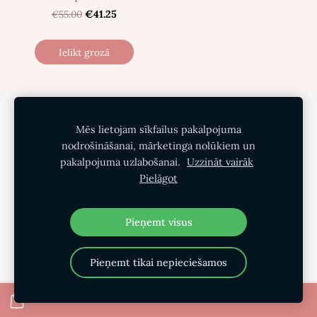
€55.00
€41.25
Ielikt grozā
Privātuma politika
Pirkšanas noteikumi
Mēs lietojam sīkfailus pakalpojuma
Piegāde
Par mums
Kontakti
Sīkdatnes
nodrošināšanai, mārketinga nolūkiem un
pakalpojuma uzlabošanai.
Uzzināt vairāk
Pielāgot
Pieņemt visus
Pieņemt tikai nepieciešamos