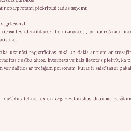
at nepārprotami piekrituši tādus saņemt,
atgriešanai,
i tiešsaites identifikatori tiek izmantoti, lai nodrošinātu i
tistiku.
tika uzzināti reģistrācijas laikā un dalās ar tiem ar treša
ādītas tiesību aktos. Interneta veikala lietotājs piekrīt, ka 
m var dalīties ar trešajām personām, kuras ir saistītas ar pa
m dažādus tehniskus un organizatoriskus drošības pasākum