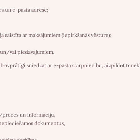
rs un e-pasta adrese;
saistīta ar maksājumiem (iepirkšanās vēsture);
ām un/vai piedāvājumiem.
īvprātīgi sniedzat ar e-pasta starpniecību, aizpildot tīmeklī
/preces un informāciju,
 nepieciešamos dokumentus,
ciskas darbības,