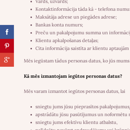
Vārds, uzvārds;
Kontaktinformācija tāda kā - telefona numu
Maksātāja adrese un piegādes adrese;
Bankas konta numurs;
Preču un pakalpojumu summa un informācija 
Klientu apkalpošanas detaļas;
Cita informācija saistīta ar klientu aptauj
Mēs iegūstam tādus personas datus, ko jūs mums br
Kā mēs izmantojam iegūtos personas datus?
Mēs varam izmantot iegūtos personas datus, lai
sniegtu jums jūsu pieprasītos pakalpojumus
apstrādātu jūsu pasūtījumus un noformētu
sniegtu jums efektīvu klientu atbalstu,
palīdzētu novērst apdraudējumu vai krāpnie