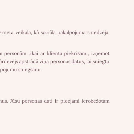
nterneta veikala, kā sociāla pakalpojuma sniedzēja,
jām personām tikai ar klienta piekrišanu, izņemot
pārdevējs apstrādā viņa personas datus, lai sniegtu
kalpojumu sniegšanu.
us. Jūsu personas dati ir pieejami ierobežotam