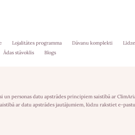
e
Lojalitātes programma
Dāvanu komplekti
Līdze
Ādas stāvoklis
Blogs
i un personas datu apstrādes principiem saistībā ar ClimAria
istībā ar datu apstrādes jautājumiem, lūdzu rakstiet e-past