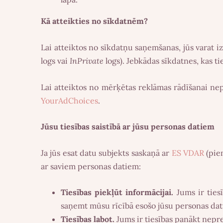
Kā atteikties no sīkdatnēm?
Lai atteiktos no sīkdatņu saņemšanas, jūs varat 
logs vai
InPrivate
logs). Jebkādas sīkdatnes, kas ti
Lai atteiktos no mērķētas reklāmas rādīšanai ne
YourAdChoices
.
Jūsu tiesības saistībā ar jūsu personas datiem
Ja jūs esat datu subjekts saskaņā ar
ES VDAR
(piem
ar saviem personas datiem:
Tiesības piekļūt informācijai.
Jums ir ties
saņemt mūsu rīcībā esošo jūsu personas datu
Tiesības labot.
Jums ir tiesības panākt nepr