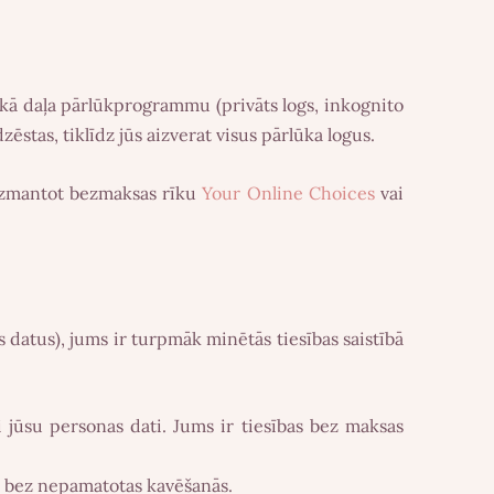
ākā daļa pārlūkprogrammu (privāts logs, inkognito
ēstas, tiklīdz jūs aizverat visus pārlūka logus.
 izmantot bezmaksas rīku
Your Online Choices
vai
datus), jums ir turpmāk minētās tiesības saistībā
 jūsu personas dati. Jums ir tiesības bez maksas
u bez nepamatotas kavēšanās.