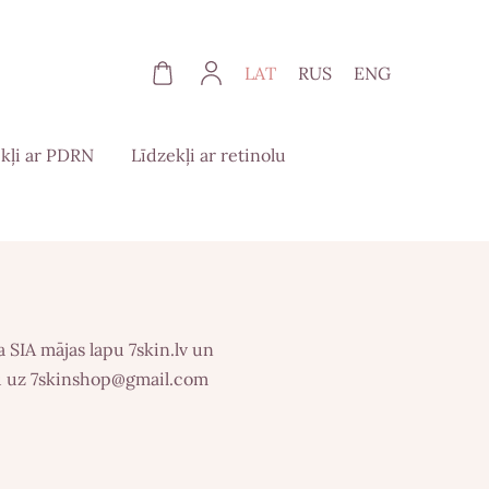
LAT
RUS
ENG
kļi ar PDRN
Līdzekļi ar retinolu
 SIA mājas lapu 7skin.lv un
u uz
7skinshop@gmail.com