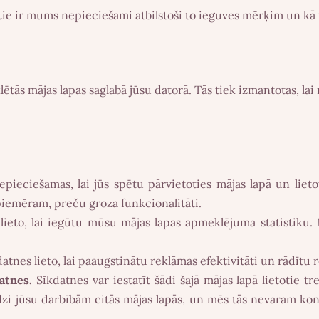
i tie ir mums nepieciešami atbilstoši to ieguves mērķim un kā 
ētās mājas lapas saglabā jūsu datorā. Tās tiek izmantotas, lai
epieciešamas, lai jūs spētu pārvietoties mājas lapā un lie
piemēram, preču groza funkcionalitāti.
lieto, lai iegūtu mūsu mājas lapas apmeklējuma statistiku. 
datnes lieto, lai paaugstinātu reklāmas efektivitāti un rādītu r
atnes.
Sīkdatnes var iestatīt šādi šajā mājas lapā lietotie
dzi jūsu darbībām citās mājas lapās, un mēs tās nevaram kont