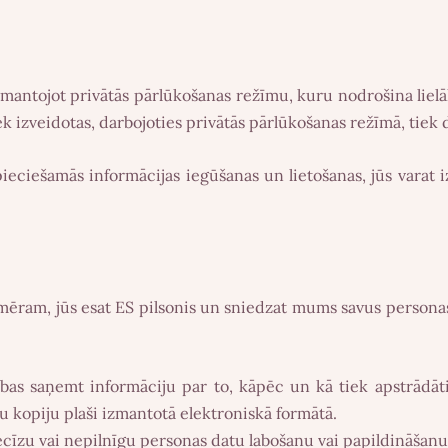
izmantojot privātās pārlūkošanas režīmu, kuru nodrošina liel
ek izveidotas, darbojoties privātās pārlūkošanas režīmā, tiek dz
pieciešamās informācijas iegūšanas un lietošanas, jūs varat
ēram, jūs esat ES pilsonis un sniedzat mums savus personas 
ības saņemt informāciju par to, kāpēc un kā tiek apstrādāti
 kopiju plaši izmantotā elektroniskā formātā.
ecīzu vai nepilnīgu personas datu labošanu vai papildināšan