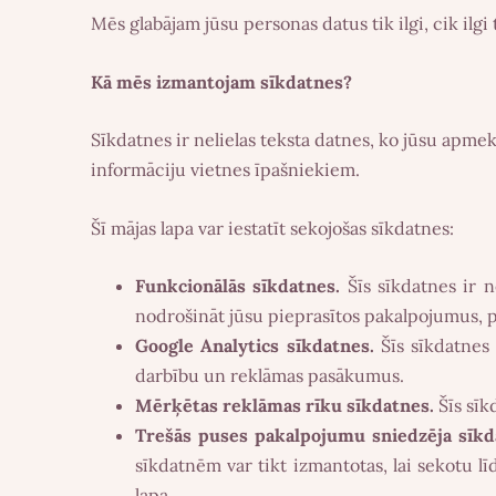
Mēs glabājam jūsu personas datus tik ilgi, cik ilg
Kā mēs izmantojam sīkdatnes?
Sīkdatnes ir nelielas teksta datnes, ko jūsu apmekl
informāciju vietnes īpašniekiem.
Šī mājas lapa var iestatīt sekojošas sīkdatnes:
Funkcionālās sīkdatnes.
Šīs sīkdatnes ir n
nodrošināt jūsu pieprasītos pakalpojumus, 
Google Analytics sīkdatnes.
Šīs sīkdatnes 
darbību un reklāmas pasākumus.
Mērķētas reklāmas rīku sīkdatnes.
Šīs sīk
Trešās puses pakalpojumu sniedzēja sīkd
sīkdatnēm var tikt izmantotas, lai sekotu lī
lapa.