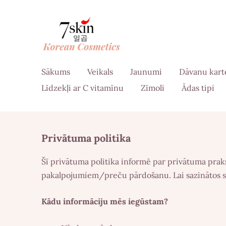
Sākums
Veikals
Jaunumi
Dāvanu kart
Līdzekļi ar C vitamīnu
Zīmoli
Ādas tipi
Privātuma politika
Šī privātuma politika informē par privātuma praks
pakalpojumiem/preču pārdošanu. Lai sazinātos sa
Kādu informāciju mēs iegūstam?