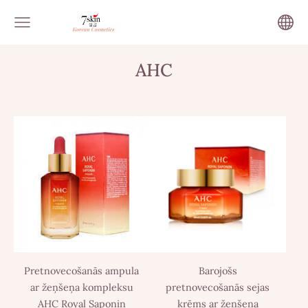
AHC
Pretnovecošanās ampula
Barojošs
ar žeņšeņa kompleksu
pretnovecošanās sejas
AHC Royal Saponin
krēms ar žeņšeņa