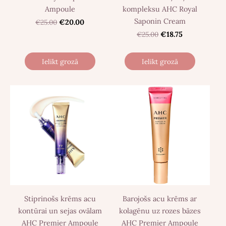
Ampoule
kompleksu AHC Royal
Saponin Cream
€25.00
€20.00
€25.00
€18.75
Ielikt grozā
Ielikt grozā
Stiprinošs krēms acu
Barojošs acu krēms ar
kontūrai un sejas ovālam
kolagēnu uz rozes bāzes
AHC Premier Ampoule
AHC Premier Ampoule