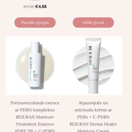
€6.50
€4.88
Parādīt opcijas
Ielikt grozā
Pretnovecošanās esence
Atjaunojošs un
ar PDRN kompleksu
mitrinošs krēms ar
REJURAN Moisture
PDRx + C-PDRN
Treatment Essence
REJURAN Derma Healer
PDRX 5% + C-PDRN
Moisture Cream