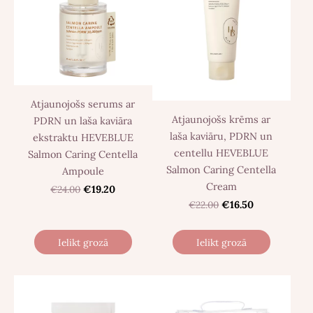
Atjaunojošs serums ar
Atjaunojošs krēms ar
PDRN un laša kaviāra
laša kaviāru, PDRN un
ekstraktu HEVEBLUE
centellu HEVEBLUE
Salmon Caring Centella
Salmon Caring Centella
Ampoule
Cream
€24.00
€19.20
€22.00
€16.50
Ielikt grozā
Ielikt grozā