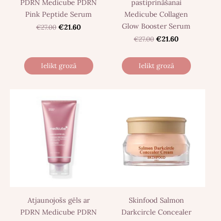
PDRN Medicube PDRN
pastiprināšanai
Pink Peptide Serum
Medicube Collagen
Glow Booster Serum
€27.00
€21.60
€27.00
€21.60
Ielikt grozā
Ielikt grozā
Atjaunojošs gēls ar
Skinfood Salmon
PDRN Medicube PDRN
Darkcircle Concealer