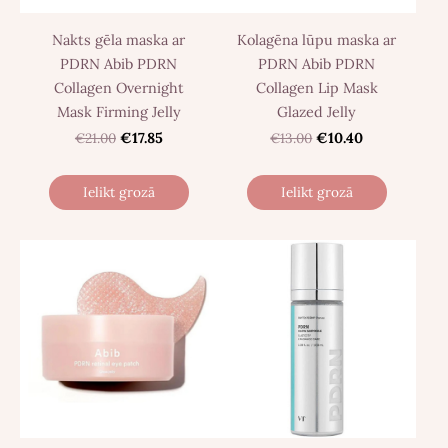
Nakts gēla maska ​​ar
Kolagēna lūpu maska ​​ar
PDRN Abib PDRN
PDRN Abib PDRN
Collagen Overnight
Collagen Lip Mask
Mask Firming Jelly
Glazed Jelly
€21.00
€17.85
€13.00
€10.40
Ielikt grozā
Ielikt grozā