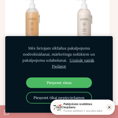
Mēs lietojam sīkfailus pakalpojuma
Mitrinoša dušas želeja ar
Barojošs ķermeņa krēms
nodrošināšanai, mārketinga nolūkiem un
laša kaviāru un centellu
ar laša kaviāru un
pakalpojuma uzlabošanai.
Uzzināt vairāk
HEVEBLUE Salmon
centellu HEVEBLUE
Pielāgot
Fruity Centella Body
Salmon Fruity Centella
Wash
Body Cream
Pieņemt visus
€22.00
€16.50
Izpārdots
Pieņemt tikai nepieciešamos
Ielikt grozā
Skatīt
Palīdzēsim izvēlēties
×
kopšanu
Parasti atbildam 1 stundas laikā