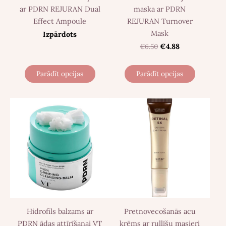
ar PDRN REJURAN Dual
maska ​​ar PDRN
Effect Ampoule
REJURAN Turnover
Mask
Izpārdots
€6.50
€4.88
Parādīt opcijas
Parādīt opcijas
Hidrofils balzams ar
Pretnovecošanās acu
PDRN ādas attīrīšanai VT
krēms ar rullīšu masieri