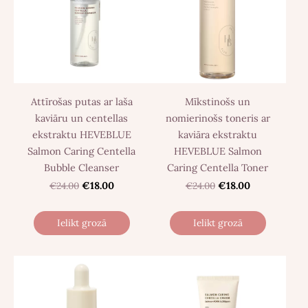
Attīrošas putas ar laša
Mīkstinošs un
kaviāru un centellas
nomierinošs toneris ar
ekstraktu HEVEBLUE
kaviāra ekstraktu
Salmon Caring Centella
HEVEBLUE Salmon
Bubble Cleanser
Caring Centella Toner
€24.00
€18.00
€24.00
€18.00
Ielikt grozā
Ielikt grozā