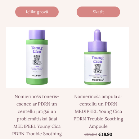
Ielikt grozā
Skatīt
Nomierinošs toneris-
Nomierinoša ampula ar
esence ar PDRN un
centellu un PDRN
centellu jutīgai un
MEDIPEEL Young Cica
problemātiskai ādai
PDRN Trouble Soothing
MEDIPEEL Young Cica
Ampoule
PDRN Trouble Soothing
€27.00
€18.90