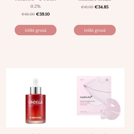
0.2%
€41.00
€34.85
€46.00
€39.10
Ielikt grozā
Ielikt grozā