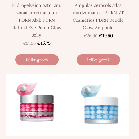
Hidrogelveida patči acu
Ampulas aerosols ādas
zonai ar retinālu un
mirdzumam ar PDRN VT
PDRN Abib PDRN
Cosmetics PDRN Reedle
Retinal Eye Patch Glow
Glow Ampoule
Jelly
€26.00
€19.50
€21.00
€15.75
Ielikt grozā
Ielikt grozā