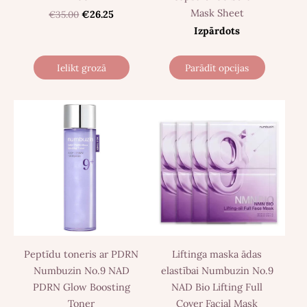
Mask Sheet
€35.00
€26.25
Izpārdots
Ielikt grozā
Parādīt opcijas
Peptīdu toneris ar PDRN
Liftinga maska ​​ādas
Numbuzin No.9 NAD
elastībai Numbuzin No.9
PDRN Glow Boosting
NAD Bio Lifting Full
Toner
Cover Facial Mask