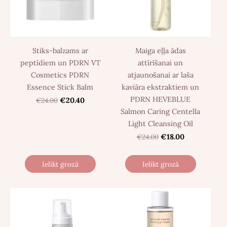
Stiks-balzams ar
Maiga eļļa ādas
peptīdiem un PDRN VT
attīrīšanai un
Cosmetics PDRN
atjaunošanai ar laša
Essence Stick Balm
kaviāra ekstraktiem un
PDRN HEVEBLUE
€24.00
€20.40
Salmon Caring Centella
Light Cleansing Oil
€24.00
€18.00
Ielikt grozā
Ielikt grozā