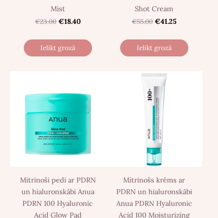
Mist
Shot Cream
€23.00
€18.40
€55.00
€41.25
Ielikt grozā
Ielikt grozā
Mitrinoši pedi ar PDRN
Mitrinošs krēms ar
un hialuronskābi Anua
PDRN un hialuronskābi
PDRN 100 Hyaluronic
Anua PDRN Hyaluronic
Acid Glow Pad
Acid 100 Moisturizing