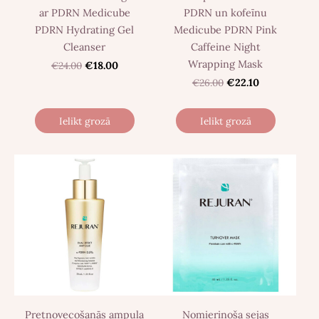
ar PDRN Medicube
PDRN un kofeīnu
PDRN Hydrating Gel
Medicube PDRN Pink
Cleanser
Caffeine Night
Wrapping Mask
€24.00
€18.00
€26.00
€22.10
Ielikt grozā
Ielikt grozā
Pretnovecošanās ampula
Nomierinoša sejas