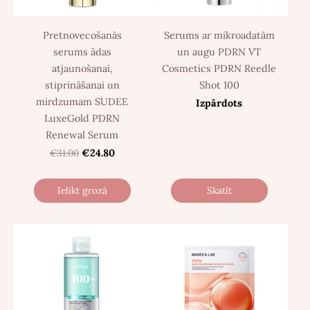
Pretnovecošanās
Serums ar mikroadatām
serums ādas
un augu PDRN VT
atjaunošanai,
Cosmetics PDRN Reedle
stiprināšanai un
Shot 100
mirdzumam SUDEE
Izpārdots
LuxeGold PDRN
Renewal Serum
€31.00
€24.80
Ielikt grozā
Skatīt