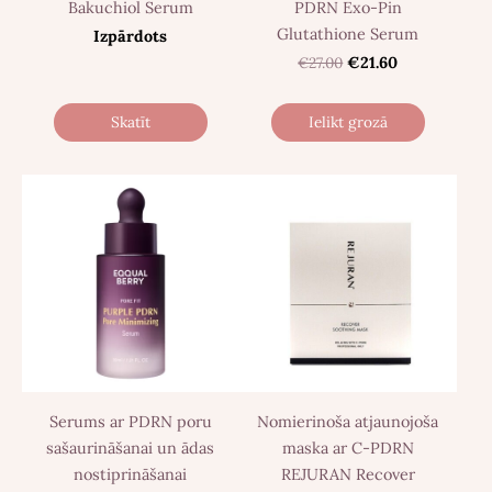
Bakuchiol Serum
PDRN Exo-Pin
Glutathione Serum
Izpārdots
€27.00
€21.60
Skatīt
Ielikt grozā
Serums ar PDRN poru
Nomierinoša atjaunojoša
sašaurināšanai un ādas
maska ​​ar C-PDRN
nostiprināšanai
REJURAN Recover