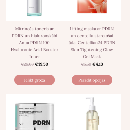
Mitrinošs toneris ar
Lifting maska ​​ar PDRN
PDRN un hialuronskābi
un centellu starojošai
Anua PDRN 100
ādai Centellian24 PDRN
Hyaluronic Acid Booster
Skin Tightening Glow
Toner
Gel Mask
€26.00
€19.50
€5.50
€4.13
Ielikt grozā
Parādīt opcijas