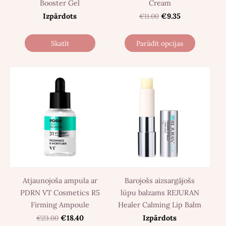
Booster Gel
Cream
Izpārdots
€11.00
€9.35
Skatīt
Parādīt opcijas
Atjaunojoša ampula ar
Barojošs aizsargājošs
PDRN VT Cosmetics R5
lūpu balzams REJURAN
Firming Ampoule
Healer Calming Lip Balm
€23.00
€18.40
Izpārdots