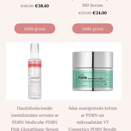
100 Serum
€48.00
€38.40
€29.00
€24.00
Ielikt grozā
Ielikt grozā
Daudzfunkcionāls
Ādas nostiprinošs krēms
izsmidzināms serums ar
ar PDRN un
PDRN Medicube PDRN
mikroadatām VT
Pink Glutathione Serum
Cosmetics PDRN Reedle