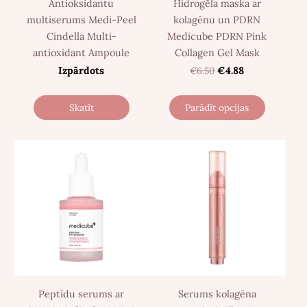
Antioksidantu
Hidrogēla maska ​​ar
multiserums Medi-Peel
kolagēnu un PDRN
Cindella Multi-
Medicube PDRN Pink
antioxidant Ampoule
Collagen Gel Mask
Izpārdots
€6.50
€4.88
Skatīt
Parādīt opcijas
Peptīdu serums ar
Serums kolagēna