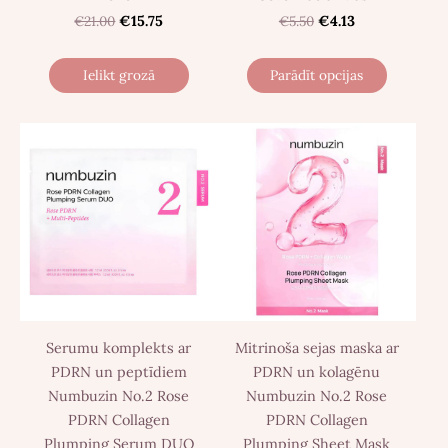
€21.00
€15.75
€5.50
€4.13
Ielikt grozā
Parādīt opcijas
Serumu komplekts ar
Mitrinoša sejas maska ar
PDRN un peptīdiem
PDRN un kolagēnu
Numbuzin No.2 Rose
Numbuzin No.2 Rose
PDRN Collagen
PDRN Collagen
Plumping Serum DUO
Plumping Sheet Mask