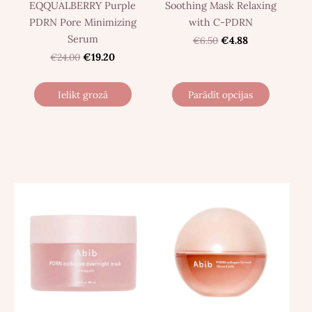
EQQUALBERRY Purple
Soothing Mask Relaxing
PDRN Pore Minimizing
with C-PDRN
Serum
€6.50
€4.88
€24.00
€19.20
Ielikt grozā
Parādīt opcijas