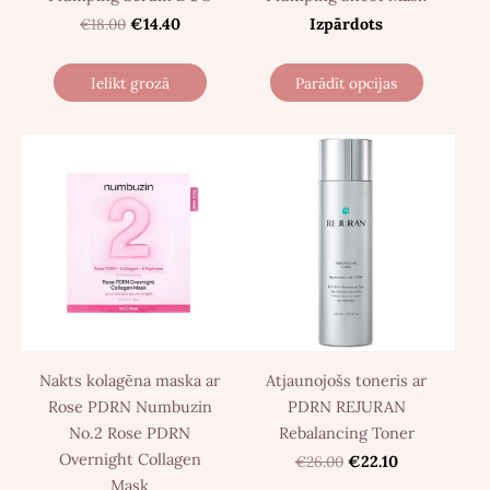
€18.00
€14.40
Izpārdots
Ielikt grozā
Parādīt opcijas
Nakts kolagēna maska ar
Atjaunojošs toneris ar
Rose PDRN Numbuzin
PDRN REJURAN
No.2 Rose PDRN
Rebalancing Toner
Overnight Collagen
€26.00
€22.10
Mask