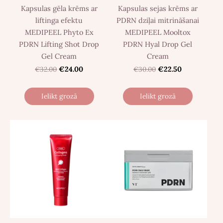
Kapsulas gēla krēms ar
Kapsulas sejas krēms ar
liftinga efektu
PDRN dziļai mitrināšanai
MEDIPEEL Phyto Ex
MEDIPEEL Mooltox
PDRN Lifting Shot Drop
PDRN Hyal Drop Gel
Gel Cream
Cream
€32.00
€24.00
€30.00
€22.50
Ielikt grozā
Ielikt grozā