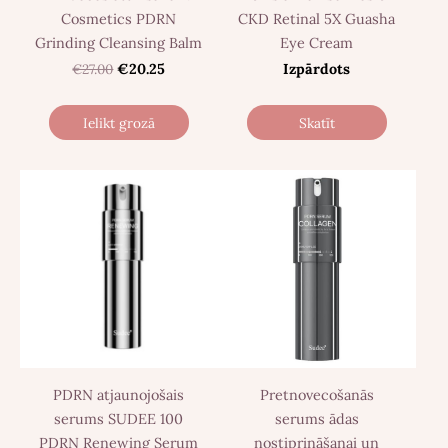
Cosmetics PDRN
CKD Retinal 5X Guasha
Grinding Cleansing Balm
Eye Cream
€27.00
€20.25
Izpārdots
Ielikt grozā
Skatīt
PDRN atjaunojošais
Pretnovecošanās
serums SUDEE 100
serums ādas
PDRN Renewing Serum
nostiprināšanai un