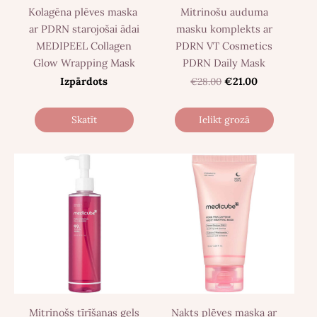
Kolagēna plēves maska ​​
Mitrinošu auduma
ar PDRN starojošai ādai
masku komplekts ar
MEDIPEEL Collagen
PDRN VT Cosmetics
Glow Wrapping Mask
PDRN Daily Mask
Izpārdots
€28.00
€21.00
Skatīt
Ielikt grozā
Mitrinošs tīrīšanas gels
Nakts plēves maska ​​ar