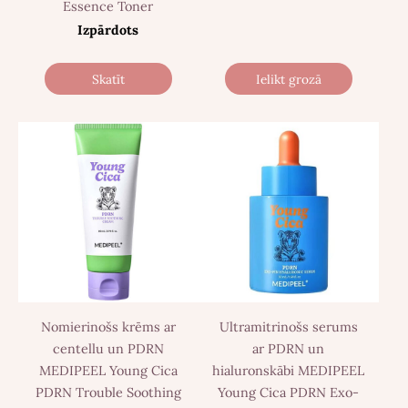
Essence Toner
Izpārdots
Skatīt
Ielikt grozā
Nomierinošs krēms ar
Ultramitrinošs serums
centellu un PDRN
ar PDRN un
MEDIPEEL Young Cica
hialuronskābi MEDIPEEL
PDRN Trouble Soothing
Young Cica PDRN Exo-