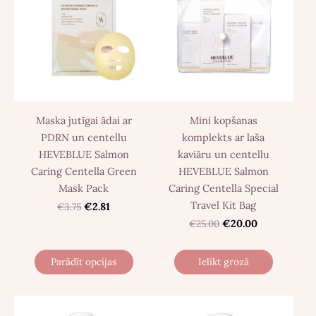
Maska jutīgai ādai ar
Mini kopšanas
PDRN un centellu
komplekts ar laša
HEVEBLUE Salmon
kaviāru un centellu
Caring Centella Green
HEVEBLUE Salmon
Mask Pack
Caring Centella Special
Travel Kit Bag
€3.75
€2.81
€25.00
€20.00
Parādīt opcijas
Ielikt grozā