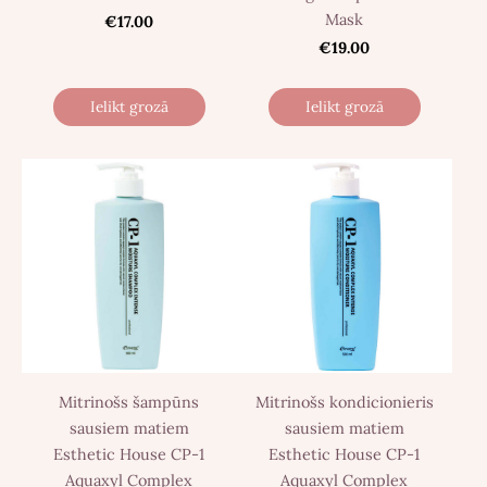
Mask
€17.00
€19.00
Ielikt grozā
Ielikt grozā
Mitrinošs šampūns
Mitrinošs kondicionieris
sausiem matiem
sausiem matiem
Esthetic House CP-1
Esthetic House CP-1
Aquaxyl Complex
Aquaxyl Complex