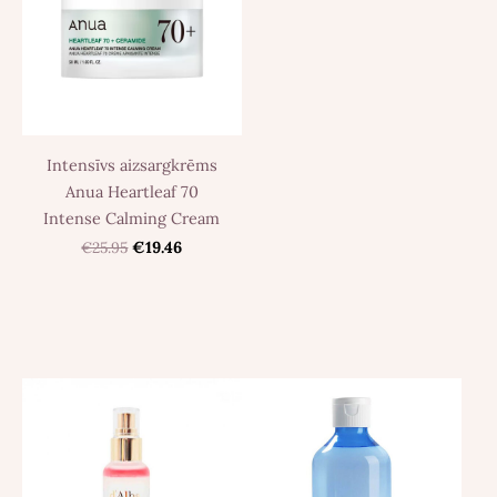
Intensīvs aizsargkrēms
Anua Heartleaf 70
Intense Calming Cream
€25.95
€19.46