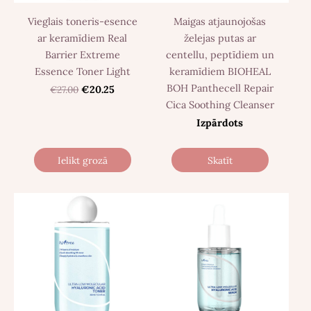
Vieglais toneris-esence
Maigas atjaunojošas
ar keramīdiem Real
želejas putas ar
Barrier Extreme
centellu, peptīdiem un
Essence Toner Light
keramīdiem BIOHEAL
BOH Panthecell Repair
€27.00
€20.25
Cica Soothing Cleanser
Izpārdots
Ielikt grozā
Skatīt