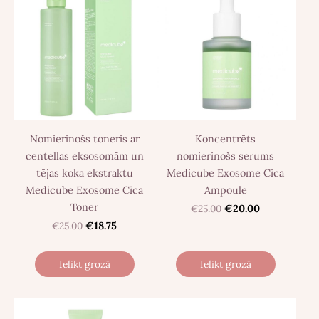
Nomierinošs toneris ar
Koncentrēts
centellas eksosomām un
nomierinošs serums
tējas koka ekstraktu
Medicube Exosome Cica
Medicube Exosome Cica
Ampoule
Toner
€25.00
€20.00
€25.00
€18.75
Ielikt grozā
Ielikt grozā