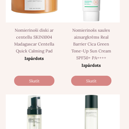
Nomierinoši diski ar
Nomierinošs saules
centellu SKIN1004
aizsargkrēms Real
Madagascar Centella
Barrier Cica Green
Quick Calming Pad
Tone-Up Sun Cream
SPF50+ PA++++
Izpārdots
Izpārdots
Skatīt
Skatīt