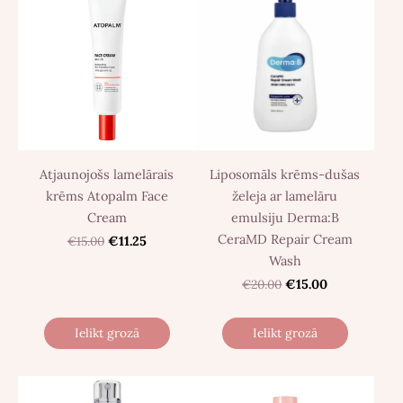
Atjaunojošs lamelārais
Liposomāls krēms-dušas
krēms Atopalm Face
želeja ar lamelāru
Cream
emulsiju Derma:B
CeraMD Repair Cream
€15.00
€11.25
Wash
€20.00
€15.00
Ielikt grozā
Ielikt grozā