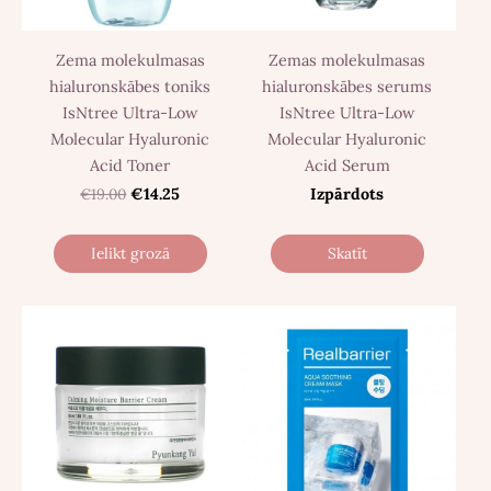
Zema molekulmasas
Zemas molekulmasas
hialuronskābes toniks
hialuronskābes serums
IsNtree Ultra-Low
IsNtree Ultra-Low
Molecular Hyaluronic
Molecular Hyaluronic
Acid Toner
Acid Serum
€19.00
€14.25
Izpārdots
Ielikt grozā
Skatīt