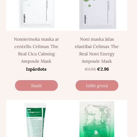
Nomierinoša maska ar
Noni maska ​​ādas
centellu Celimax The
elastībai Celimax The
Real Cica Calming
Real Noni Energy
Ampoule Mask
Ampoule Mask
Izpārdots
€3.95
€2.96
Skatīt
Ielikt grozā