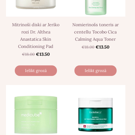
Mitrinoši diski ar Jeriko
Nomierinošs toneris ar
rozi Dr. Althea
centellu Tocobo Cica
Anastatica Skin
Calming Aqua Toner
Conditioning Pad
€18.00
€13.50
€18.00
€13.50
Ielikt grozā
Ielikt grozā