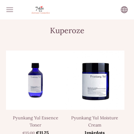
Kuperoze
Pyunkang Yul Essence
Pyunkang Yul Moisture
Toner
Cream
€15.00
€11.25
Izpārdots