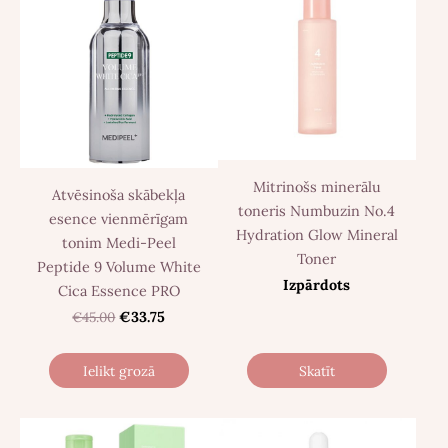
Mitrinošs minerālu
Atvēsinoša skābekļa
toneris Numbuzin No.4
esence vienmērīgam
Hydration Glow Mineral
tonim Medi-Peel
Toner
Peptide 9 Volume White
Izpārdots
Cica Essence PRO
€45.00
€33.75
Ielikt grozā
Skatīt