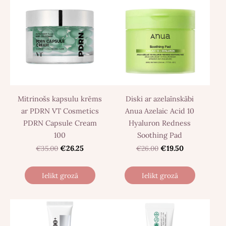
Mitrinošs kapsulu krēms
Diski ar azelaīnskābi
ar PDRN VT Cosmetics
Anua Azelaic Acid 10
PDRN Capsule Cream
Hyaluron Redness
100
Soothing Pad
€35.00
€26.25
€26.00
€19.50
Ielikt grozā
Ielikt grozā