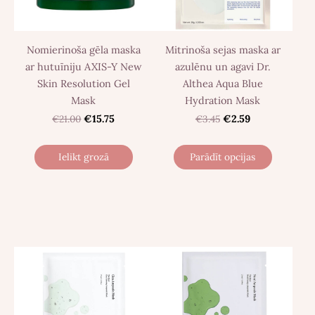
Nomierinoša gēla maska
Mitrinoša sejas maska ​​ar
ar hutuīniju AXIS-Y New
azulēnu un agavi Dr.
Skin Resolution Gel
Althea Aqua Blue
Mask
Hydration Mask
€21.00
€15.75
€3.45
€2.59
Ielikt grozā
Parādīt opcijas