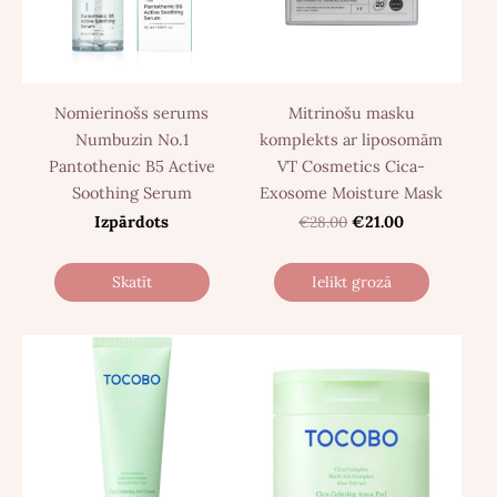
Nomierinošs serums
Mitrinošu masku
Numbuzin No.1
komplekts ar liposomām
Pantothenic B5 Active
VT Cosmetics Cica-
Soothing Serum
Exosome Moisture Mask
Izpārdots
€28.00
€21.00
Skatīt
Ielikt grozā