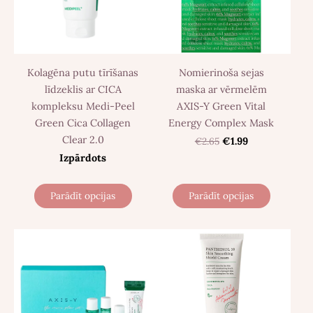
Kolagēna putu tīrīšanas
Nomierinoša sejas
līdzeklis ar CICA
maska ar vērmelēm
kompleksu Medi-Peel
AXIS-Y Green Vital
Green Cica Collagen
Energy Complex Mask
Clear 2.0
€2.65
€1.99
Izpārdots
Parādīt opcijas
Parādīt opcijas