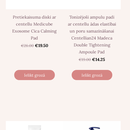
Pretiekaisuma diski ar
Tonizējoši ampulu padi
centellu Medicube
ar centellu ādas elastībai
Exosome Cica Calming
un poru samazināšanai
Pad
Centellian24 Madeca
Double Tightening
€26.00
€19.50
Ampoule Pad
€19.00
€14.25
Ielikt grozā
Ielikt grozā