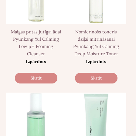
Maigas putas jutīgai ādai
Nomierinošs toneris
Pyunkang Yul Calming
dziļai mitrināšanai
Low pH Foaming
Pyunkang Yul Calming
Cleanser
Deep Moisture Toner
Izpārdots
Izpārdots
Skatīt
Skatīt