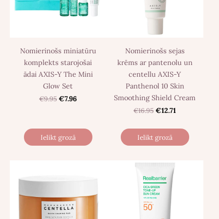
Nomierinošs miniatūru
Nomierinošs sejas
komplekts starojošai
krēms ar pantenolu un
ādai AXIS-Y The Mini
centellu AXIS-Y
Glow Set
Panthenol 10 Skin
Smoothing Shield Cream
€9.95
€7.96
€16.95
€12.71
Ielikt grozā
Ielikt grozā