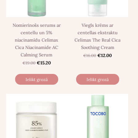
Nomierinošs serums ar
Viegls krēms ar
centellu un 5%
centellas ekstraktu
niacinamīdu Celimax
Celimax The Real Cica
Cica Niacinamide AC
Soothing Cream
Calming Serum
€16.00
€12.00
€19.00
€15.20
Ielikt grozā
Ielikt grozā