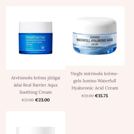
Viegls mitrinošs krēms-
Atvēsinošs krēms jūtīgai
gels Jumiso Waterfull
ādai Real Barrier Aqua
Hyaluronic Acid Cream
Soothing Cream
€21.00
€15.75
€27.00
€23.00