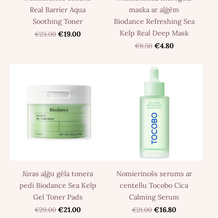
Real Barrier Aqua
maska ​​ar aļģēm
Soothing Toner
Biodance Refreshing Sea
Kelp Real Deep Mask
€23.00
€19.00
€8.50
€4.80
Jūras aļģu gēla tonera
Nomierinošs serums ar
pedi Biodance Sea Kelp
centellu Tocobo Cica
Gel Toner Pads
Calming Serum
€29.00
€21.00
€21.00
€16.80