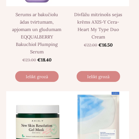
Serums ar bakučiolu
Divfāžu mitrinošs sejas
ādas tvirtumam,
krēms AXIS-Y Cera-
apjomam un gludumam
Heart My Type Duo
EQQUALBERRY
Cream
Bakuchiol Plumping
€22.00
€16.50
Serum
€23.00
€18.40
Ielikt grozā
Ielikt grozā