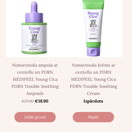
Nomierinoša ampula ar
Nomierinošs krēms ar
centellu un PDRN
centellu un PDRN
MEDIPEEL Young Cica
MEDIPEEL Young Cica
PDRN Trouble Soothing
PDRN Trouble Soothing
Ampoule
Cream
€27.00
€18.90
Izpārdots
Ielikt grozā
Skatīt