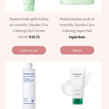
Nomierinošs gēla krēms
Nomierinošas pedi ar
ar centellu Tocobo Cica
centellu Tocobo Cica
Calming Gel Cream
Calming Aqua Pad
€21.00
€15.75
Izpārdots
Ielikt grozā
Skatīt