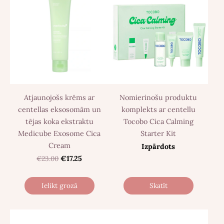
Atjaunojošs krēms ar
Nomierinošu produktu
centellas eksosomām un
komplekts ar centellu
tējas koka ekstraktu
Tocobo Cica Calming
Medicube Exosome Cica
Starter Kit
Cream
Izpārdots
€23.00
€17.25
Ielikt grozā
Skatīt