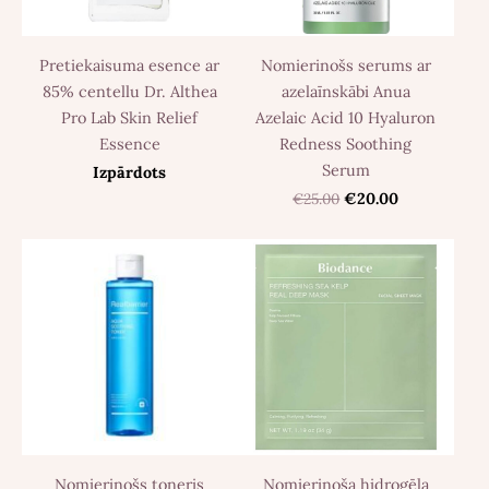
Pretiekaisuma esence ar
Nomierinošs serums ar
85% centellu Dr. Althea
azelaīnskābi Anua
Pro Lab Skin Relief
Azelaic Acid 10 Hyaluron
Essence
Redness Soothing
Serum
Izpārdots
€25.00
€20.00
Nomierinošs toneris
Nomierinoša hidrogēla