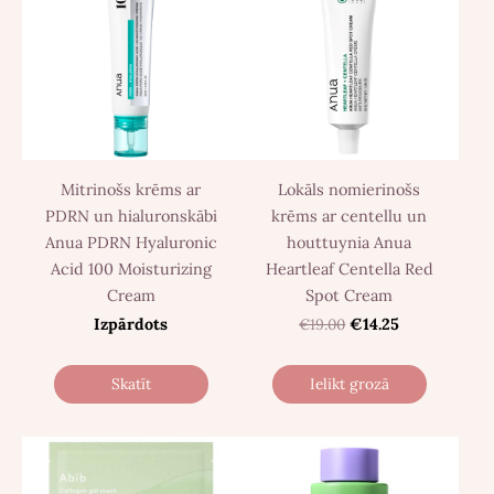
Mitrinošs krēms ar
Lokāls nomierinošs
PDRN un hialuronskābi
krēms ar centellu un
Anua PDRN Hyaluronic
houttuynia Anua
Acid 100 Moisturizing
Heartleaf Centella Red
Cream
Spot Cream
Izpārdots
€19.00
€14.25
Skatīt
Ielikt grozā