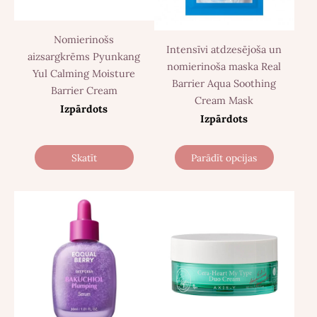
Nomierinošs
Intensīvi atdzesējoša un
aizsargkrēms Pyunkang
nomierinoša maska Real
Yul Calming Moisture
Barrier Aqua Soothing
Barrier Cream
Cream Mask
Izpārdots
Izpārdots
Skatīt
Parādīt opcijas