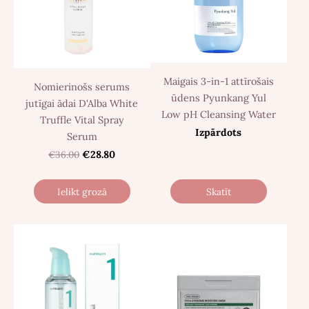
Maigais 3-in-1 attīrošais
Nomierinošs serums
ūdens Pyunkang Yul
jutīgai ādai D'Alba White
Low pH Cleansing Water
Truffle Vital Spray
Izpārdots
Serum
€36.00
€28.80
Ielikt grozā
Skatīt