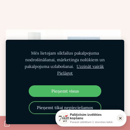
Mēs lietojam sīkfailus pakalpojuma
nodrošināšanai, mārketinga nolūkiem un
pakalpojuma uzlabošanai.
Uzzināt vairāk
Pielāgot
Pieņemt visus
Nomierinošs losjons-
emulsija sejai ar
Nomierinošs hidrofils
Pieņemt tikai nepieciešamos
hauttuynia ekstraktu
balzams Dr.Althea Pore
Palīdzēsim izvēlēties
Anua Heartleaf 70%
×
kopšanu
Refresh Grinding
Daily Lotion
Parasti atbildam 1 stundas laikā
Cleansing Balm