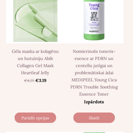
Gēla maska ​​ar kolagēnu
Nomierinošs toneris-
un hutuīniju Abib
esence ar PDRN un
Collagen Gel Mask
centellu jutīgai un
Heartleaf Jelly
problemātiskai ādai
MEDIPEEL Young Cica
€4.25
€3.19
PDRN Trouble Soothing
Essence Toner
Izpārdots
Parādīt opcijas
Skatīt