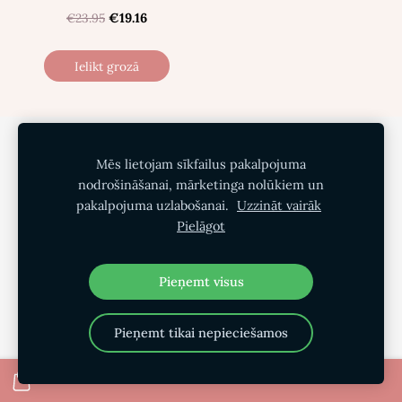
€23.95
€19.16
Ielikt grozā
Privātuma politika
Pirkšanas noteikumi
Mēs lietojam sīkfailus pakalpojuma
Piegāde
Par mums
Kontakti
Sīkdatnes
nodrošināšanai, mārketinga nolūkiem un
pakalpojuma uzlabošanai.
Uzzināt vairāk
Pielāgot
Pieņemt visus
Pieņemt tikai nepieciešamos