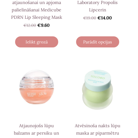
atjaunošanai un apjoma
Laboratory Propolis
palielināšanai Medicube
Lipcerin
PDRN Lip Sleeping Mask
€19.00
€14.00
€12.00
€9.60
Ielikt grozā
Parādīt opcijas
Atjaunojošs lūpu
Atvēsinoša nakts lūpu
balzams ar persiku un
maska ar piparmētru