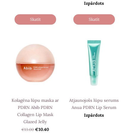
Izpārdots
Skatīt
Skatīt
Kolagēna lūpu maska ​​ar
Atjaunojošs lūpu serums
PDRN Abib PDRN
Anua PDRN Lip Serum
Collagen Lip Mask
Izpārdots
Glazed Jelly
€13.00
€10.40