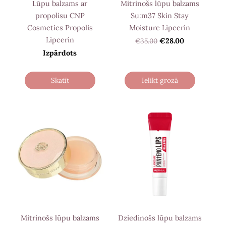
Lūpu balzams ar
Mitrinošs lūpu balzams
propolisu CNP
Su:m37 Skin Stay
Cosmetics Propolis
Moisture Lipcerin
Lipcerin
€35.00
€28.00
Izpārdots
Skatīt
Ielikt grozā
Mitrinošs lūpu balzams
Dziedinošs lūpu balzams