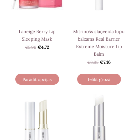
Laneige Berry Lip
Mitrinošs slāņveida lūpu
Sleeping Mask
balzams Real Barrier
Extreme Moisture Lip
€5.90
€4.72
Balm
€8.95
€7.16
Parādīt opcijas
Ielikt grozā