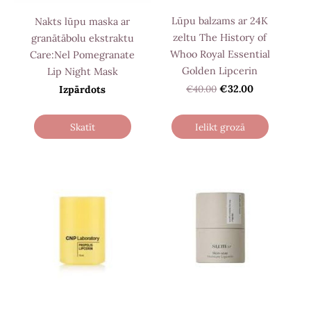
Lūpu balzams ar 24K
Nakts lūpu maska ​​ar
zeltu The History of
granātābolu ekstraktu
Whoo Royal Essential
Care:Nel Pomegranate
Golden Lipcerin
Lip Night Mask
€40.00
€32.00
Izpārdots
Skatīt
Ielikt grozā