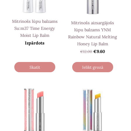
Mitrinošs lūpu balzams
Mitrinošs aizsargājošs
Su:m37 Time Energy
lūpu balzams YNM
Moist Lip Balm
Rainbow Natural Melting
Izpārdots
Honey Lip Balm
€12.00
€9.60
Skatīt
Ielikt grozā