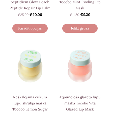
peptīdiem Glow Peach
Tocobo Mint Cooling Lip
Peptide Repair Lip Balm
Mask
€25.00
€20.00
€11.50
€9.20
Parādīt opcijas
Ielikt grozā
Neskalojama cukura
Atjaunojoša glazēta lūpu
lūpu skrubja maska
maska Tocobo Vita
Tocobo Lemon Sugar
Glazed Lip Mask