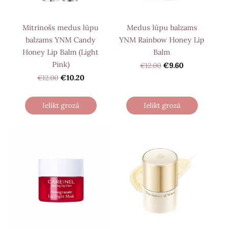
Mitrinošs medus lūpu
Medus lūpu balzams
balzams YNM Candy
YNM Rainbow Honey Lip
Honey Lip Balm (Light
Balm
Pink)
€12.00
€9.60
€12.00
€10.20
Ielikt grozā
Ielikt grozā