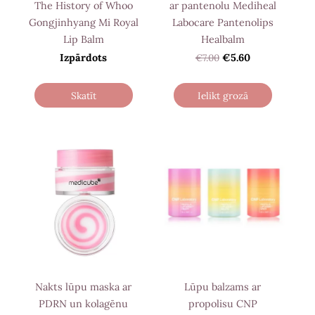
The History of Whoo
ar pantenolu Mediheal
Gongjinhyang Mi Royal
Labocare Pantenolips
Lip Balm
Healbalm
Izpārdots
€7.00
€5.60
Skatīt
Ielikt grozā
Nakts lūpu maska ​​ar
Lūpu balzams ar
PDRN un kolagēnu
propolisu CNP