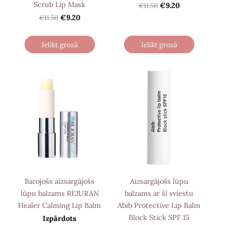
Scrub Lip Mask
€11.50
€9.20
€11.50
€9.20
Ielikt grozā
Ielikt grozā
Barojošs aizsargājošs
Aizsargājošs lūpu
lūpu balzams REJURAN
balzams ar šī sviestu
Healer Calming Lip Balm
Abib Protective Lip Balm
Block Stick SPF 15
Izpārdots