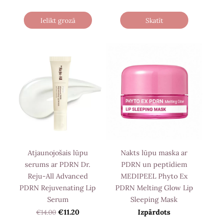
Ielikt grozā
Skatīt
Atjaunojošais lūpu
Nakts lūpu maska ar
serums ar PDRN Dr.
PDRN un peptīdiem
Reju-All Advanced
MEDIPEEL Phyto Ex
PDRN Rejuvenating Lip
PDRN Melting Glow Lip
Serum
Sleeping Mask
€14.00
€11.20
Izpārdots