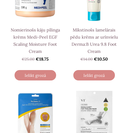
Nomierinošs kāju pīlinga
Mīkstinošs lamelārais
krēms Medi-Peel EGF
pēdu krēms ar urīnvielu
Scaling Moisture Foot
Derma:B Urea 9.8 Foot
Cream
Cream
€25.00
€18.75
€14.00
€10.50
Ielikt grozā
Ielikt grozā