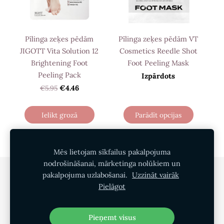
Pīlinga zeķes pēdām
Pīlinga zeķes pēdām VT
JIGOTT Vita Solution 12
Cosmetics Reedle Shot
Brightening Foot
Foot Peeling Mask
Peeling Pack
Izpārdots
€5.95
€4.46
Ielikt grozā
Parādīt opcijas
Mēs lietojam sīkfailus pakalpojuma
nodrošināšanai, mārketinga nolūkiem un
Privātuma politika
Pirkšanas noteikumi
pakalpojuma uzlabošanai.
Uzzināt vairāk
Pielāgot
Piegāde
Par mums
Kontakti
Sīkdatnes
Pieņemt visus