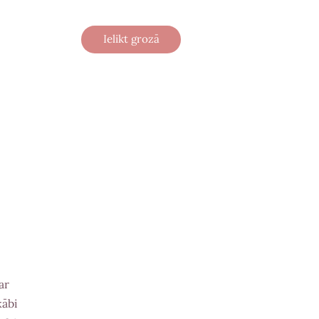
Ielikt grozā
ar
kābi