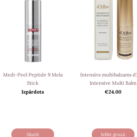
Medi-Peel Peptide 9 Mela
Intensīvs multibalzams d'
Stick
Intensive Multi Balm
Izpārdots
€24.00
Skatīt
Ielikt grozā