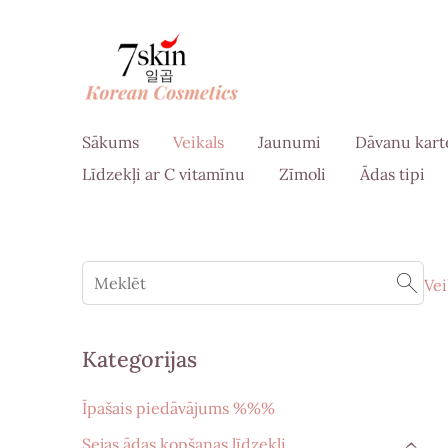
Sākums
Veikals
Jaunumi
Dāvanu kart
Līdzekļi ar C vitamīnu
Zīmoli
Ādas tipi
Vei
Kategorijas
Īpašais piedāvājums %%%
Sejas ādas kopšanas līdzekļi
›