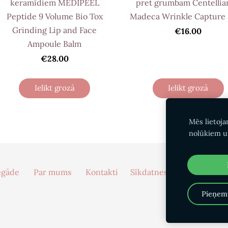
keramīdiem MEDIPEEL
pret grumbām Centellia
Peptide 9 Volume Bio Tox
Madeca Wrinkle Capture 
Grinding Lip and Face
€16.00
Ampoule Balm
€28.00
Ielikt grozā
Ielikt grozā
Mēs lietoja
nolūkiem u
egāde
Par mums
Kontakti
Sīkdatnes
Pieņemt