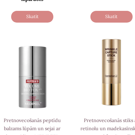
Skatīt
Skatīt
Pretnovecošanās peptīdu
Pretnovecošanās stiks 
balzams lūpām un sejai ar
retinolu un madekasīns