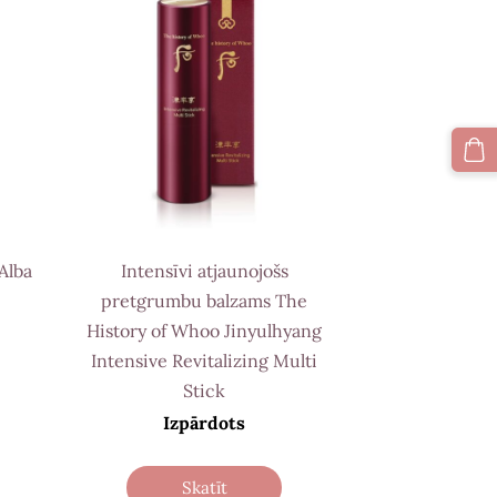
Alba
Intensīvi atjaunojošs
pretgrumbu balzams The
History of Whoo Jinyulhyang
Intensive Revitalizing Multi
Stick
Izpārdots
Skatīt