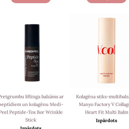
Pretgrumbu liftinga balzāms ar
Kolagēna stiks-multibal
peptīdiem un kolagēnu Medi-
Manyo Factory V Colla
Peel Peptide-Tox Bor Wrinkle
Heart Fit Multi Balm
Stick
Izpārdots
Izpārdots