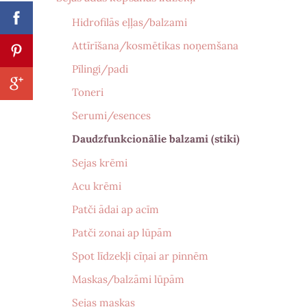
Hidrofilās eļļas/balzami
Attīrīšana/kosmētikas noņemšana
Pīlingi/padi
Toneri
Serumi/esences
Daudzfunkcionālie balzami (stiki)
Sejas krēmi
Acu krēmi
Patči ādai ap acīm
Patči zonai ap lūpām
Spot līdzekļi cīņai ar pinnēm
Maskas/balzāmi lūpām
Sejas maskas