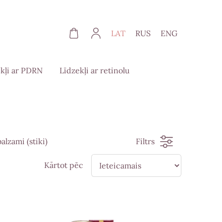
LAT
RUS
ENG
kļi ar PDRN
Līdzekļi ar retinolu
lzami (stiki)
Filtrs
Kārtot pēc