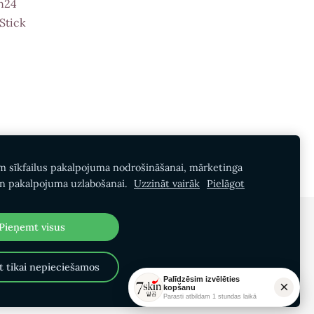
n24
Stick
m sīkfailus pakalpojuma nodrošināšanai, mārketinga
n pakalpojuma uzlabošanai.
Uzzināt vairāk
Pielāgot
Pieņemt visus
 tikai nepieciešamos
Palīdzēsim izvēlēties
×
kopšanu
Parasti atbildam 1 stundas laikā