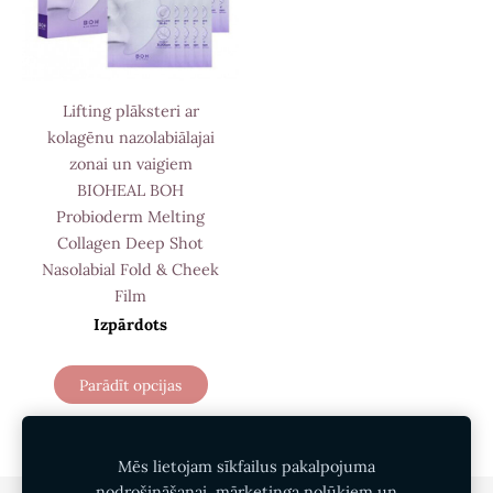
Lifting plāksteri ar
kolagēnu nazolabiālajai
zonai un vaigiem
BIOHEAL BOH
Probioderm Melting
Collagen Deep Shot
Nasolabial Fold & Cheek
Film
Izpārdots
Parādīt opcijas
Mēs lietojam sīkfailus pakalpojuma
nodrošināšanai, mārketinga nolūkiem un