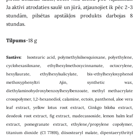
Ja aktīvi atrodaties saulē un jūrā, atjaunojiet ik pēc 2-3
stundām, pilsētas apstākļos produkts darbojas 8
stundas.
Tilpums
-18 g
Sastāvs:
Isostearic acid, polymethylsilsesquioxane, polyethylene,
cyclohexasiloxane, ethylhexylmethoxycinnamate, octocrylene,
hexyllaurate, ethylhexylsalicylate, bis-ethylhexyloxyphenol
methoxyphenyltri Ajin, synthetic wax,
diethylaminohydroxybenzoylhexylbenzoate, methyl methacrylate
crosspolymer, 1,2-hexanediol, calamine, ectoin, panthenol, aloe vera
leaf extract, yellow lotus root extract, Ginkgo biloba extract,
deodeok root extract, fig extract, madecassoside, lemon balm leaf
extract, pomegranate extract, ethylene/propylene copolymer,
titanium dioxide (CI 77891), diisostearyl malate, dipentaerythrityl