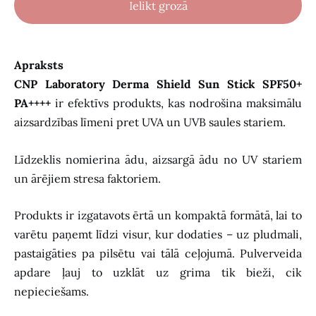
Ielikt grozā
Apraksts
CNP Laboratory Derma Shield Sun Stick SPF50+
PA++++
ir efektīvs produkts, kas nodrošina maksimālu
aizsardzības līmeni pret UVA un UVB saules stariem.
Līdzeklis nomierina ādu, aizsargā ādu no UV stariem
un ārējiem stresa faktoriem.
Produkts ir izgatavots ērtā un kompaktā formātā, lai to
varētu paņemt līdzi visur, kur dodaties – uz pludmali,
pastaigāties pa pilsētu vai tālā ceļojumā. Pulverveida
apdare ļauj to uzklāt uz grima tik bieži, cik
nepieciešams.