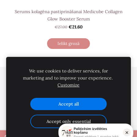
Serums kolagēna pastiprināšanai Medicube Collagen
Glow Booster Serum
€27.00
€21.60
Ielikt grozā
We use cookies to deliver services, for
Privātuma politika
Pirkšanas noteikumi
marketing and to improve your experience.
Customize
Piegāde
Par mums
Kontakti
Sīkdatnes
Accept all
Accept only essential
Palīdzēsim izvēlēties
×
kopšanu
Parasti atbildam 1 stundas laikā