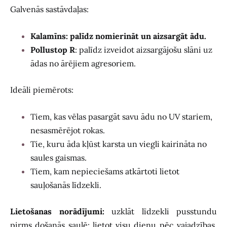
Galvenās sastāvdaļas:
Kalamīns: palīdz nomierināt un aizsargāt ādu.
Pollustop R
: palīdz izveidot aizsargājošu slāni uz
ādas no ārējiem agresoriem.
Ideāli piemērots:
Tiem, kas vēlas pasargāt savu ādu no UV stariem,
nesasmērējot rokas.
Tie, kuru āda kļūst karsta un viegli kairināta no
saules gaismas.
Tiem, kam nepieciešams atkārtoti lietot
sauļošanās līdzekli.
Lietošanas norādījumi:
uzklāt līdzekli pusstundu
pirms došanās saulē; lietot visu dienu pēc vajadzības.