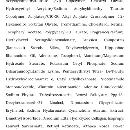
Acryloyldimethyltaurate /Vp Copolymer, Cetearyl Olivate,
Hydroxyethyl Acrylate/Sodium Acryloyldimethyl Taurate
Copolymer, Acrylates/C10-30 Alkyl Acrylate Crosspolymer, 1,2-
Hexanediol, Sorbitan Olivate, Tromethamine, Cholesterol, Retinal,
Tocopheryl Acetate, Polyglyceryl-10 Laurate, Fragrance(Parfum),
Diethylhexyl Syringylidenemalonate, Brassica Campestris
(Rapeseed) Sterols, Silica, Ethylhexylglycerin, Hippophae
Rhamnoides Oil, Adenosine, Tocopherol, Aluminum/Magnesium
Hydroxide Stearate, Potassium Cetyl Phosphate, Sodium
Dilauramidoglutamide Lysine, Pentaerythrityl Tetra- Di-T-Butyl
Hydroxyhydrocinnamat e, Cetyl Ethylhexanoate, Nicotinamide
Mononucleotide, Allantoin, Nicotinamide Adenine Dinucleotide,
Sodium Phytate, Trihydroxystearin, Benzyl Salicylate, Ppg-13-
Decyltetradeceth-24, Linalool, Dipotassium Glycyrrhizate,
Erythritol, Sodium Hyaluronate, Cynanchum Atratum Extract,
Dimethyl Isosorbide, Disodium Edta, Hydrolyzed Collagen, Isopropyl
Lauroyl Sarcosinate, Retinyl Retinoate, Althaea Rosea Flower