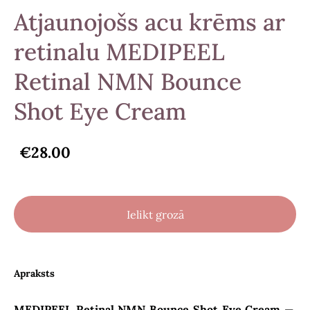
Atjaunojošs acu krēms ar
retinalu MEDIPEEL
Retinal NMN Bounce
Shot Eye Cream
€28.00
Ielikt grozā
Apraksts
MEDIPEEL Retinal NMN Bounce Shot Eye Cream
—