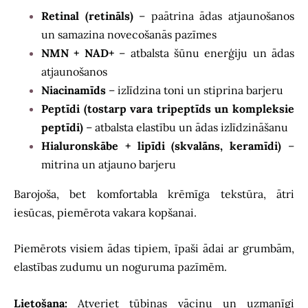
Retinal (retināls)
– paātrina ādas atjaunošanos
un samazina novecošanās pazīmes
NMN + NAD+
– atbalsta šūnu enerģiju un ādas
atjaunošanos
Niacinamīds
– izlīdzina toni un stiprina barjeru
Peptīdi (tostarp vara tripeptīds un kompleksie
peptīdi)
– atbalsta elastību un ādas izlīdzināšanu
Hialuronskābe + lipīdi (skvalāns, keramīdi)
–
mitrina un atjauno barjeru
Barojoša, bet komfortabla krēmīga tekstūra, ātri
iesūcas, piemērota vakara kopšanai.
Piemērots visiem ādas tipiem, īpaši ādai ar grumbām,
elastības zudumu un noguruma pazīmēm.
Lietošana:
Atveriet tūbiņas vāciņu un uzmanīgi