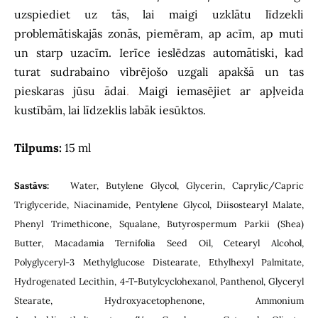
uzspiediet uz tās, lai maigi uzklātu līdzekli
problemātiskajās zonās, piemēram, ap acīm, ap muti
un starp uzacīm. Ierīce ieslēdzas automātiski, kad
turat sudrabaino vibrējošo uzgali apakšā un tas
pieskaras jūsu ādai
.
Maigi iemasējiet ar apļveida
kustībām, lai līdzeklis labāk iesūktos.
Tilpums:
15 ml
Sastāvs:
Water, Butylene Glycol, Glycerin, Caprylic/Capric
Triglyceride, Niacinamide, Pentylene Glycol, Diisostearyl Malate,
Phenyl Trimethicone, Squalane, Butyrospermum Parkii (Shea)
Butter, Macadamia Ternifolia Seed Oil, Cetearyl Alcohol,
Polyglyceryl-3 Methylglucose Distearate, Ethylhexyl Palmitate,
Hydrogenated Lecithin, 4-T-Butylcyclohexanol, Panthenol, Glyceryl
Stearate, Hydroxyacetophenone, Ammonium