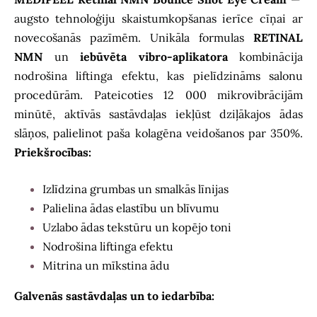
augsto tehnoloģiju skaistumkopšanas ierīce cīņai ar
novecošanās pazīmēm. Unikāla formulas
RETINAL
NMN
un
iebūvēta vibro-aplikatora
kombinācija
nodrošina liftinga efektu, kas pielīdzināms salonu
procedūrām. Pateicoties 12 000 mikrovibrācijām
minūtē, aktīvās sastāvdaļas iekļūst dziļākajos ādas
slāņos, palielinot paša kolagēna veidošanos par 350%.
Priekšrocības:
Izlīdzina grumbas un smalkās līnijas
Palielina ādas elastību un blīvumu
Uzlabo ādas tekstūru un kopējo toni
Nodrošina liftinga efektu
Mitrina un mīkstina ādu
Galvenās sastāvdaļas un to iedarbība: