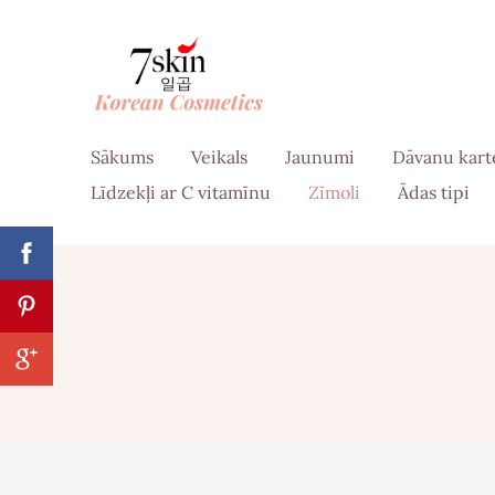
Sākums
Veikals
Jaunumi
Dāvanu kart
Līdzekļi ar C vitamīnu
Zīmoli
Ādas tipi