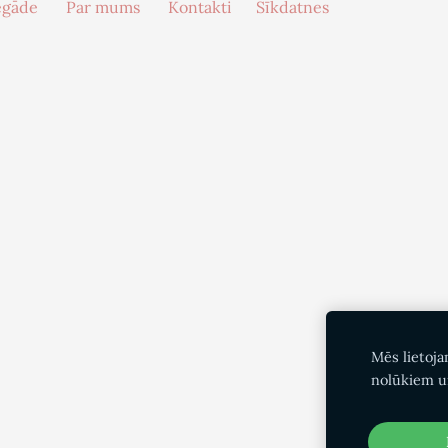
egāde
Par mums
Kontakti
Sīkdatnes
Mēs lietoja
nolūkiem u