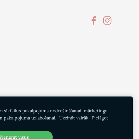
m sīkfailus pakalpojuma nodrošināšanai, mārketinga
n pakalpojuma uzlabošanai.
Uzzināt vairāk
Pielāgot
Pieņemt visus