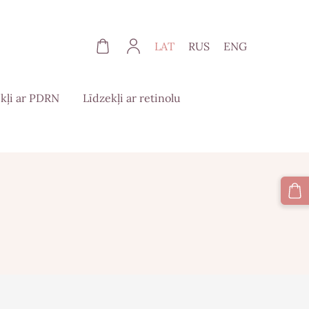
LAT
RUS
ENG
kļi ar PDRN
Līdzekļi ar retinolu