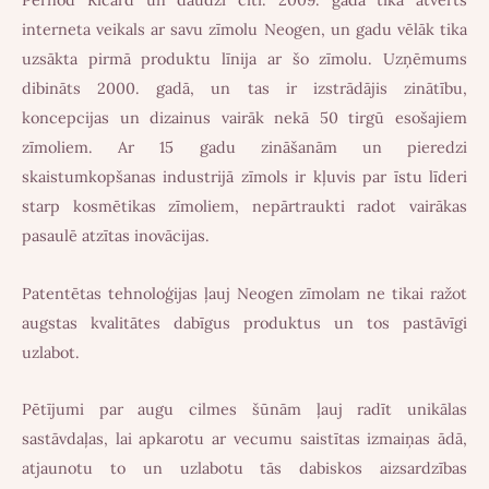
interneta veikals ar savu zīmolu Neogen, un gadu vēlāk tika
uzsākta pirmā produktu līnija ar šo zīmolu. Uzņēmums
dibināts 2000. gadā, un tas ir izstrādājis zinātību,
koncepcijas un dizainus vairāk nekā 50 tirgū esošajiem
zīmoliem. Ar 15 gadu zināšanām un pieredzi
skaistumkopšanas industrijā zīmols ir kļuvis par īstu līderi
starp kosmētikas zīmoliem, nepārtraukti radot vairākas
pasaulē atzītas inovācijas.
Patentētas tehnoloģijas ļauj Neogen zīmolam ne tikai ražot
augstas kvalitātes dabīgus produktus un tos pastāvīgi
uzlabot.
Pētījumi par augu cilmes šūnām ļauj radīt unikālas
sastāvdaļas, lai apkarotu ar vecumu saistītas izmaiņas ādā,
atjaunotu to un uzlabotu tās dabiskos aizsardzības