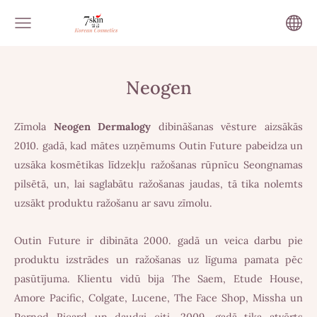
Neogen
Zīmola
Neogen Dermalogy
dibināšanas vēsture aizsākās
2010. gadā, kad mātes uzņēmums Outin Future pabeidza un
uzsāka kosmētikas līdzekļu ražošanas rūpnīcu Seongnamas
pilsētā, un, lai saglabātu ražošanas jaudas, tā tika nolemts
uzsākt produktu ražošanu ar savu zīmolu.
Outin Future ir dibināta 2000. gadā un veica darbu pie
produktu izstrādes un ražošanas uz līguma pamata pēc
pasūtījuma. Klientu vidū bija The Saem, Etude House,
Amore Pacific, Colgate, Lucene, The Face Shop, Missha un
Pernod Ricard un daudzi citi. 2009. gadā tika atvērts