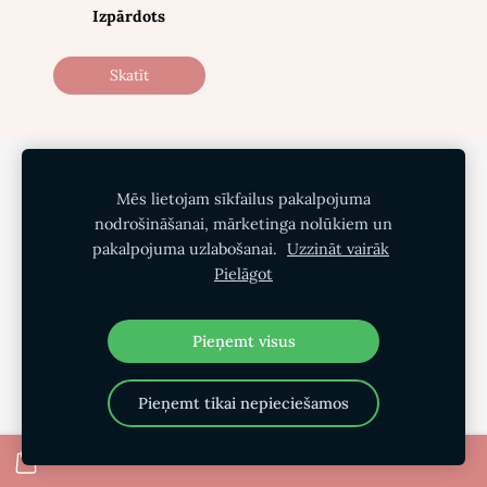
Izpārdots
Skatīt
Privātuma politika
Pirkšanas noteikumi
Mēs lietojam sīkfailus pakalpojuma
Piegāde
Par mums
Kontakti
Sīkdatnes
nodrošināšanai, mārketinga nolūkiem un
pakalpojuma uzlabošanai.
Uzzināt vairāk
Pielāgot
Pieņemt visus
Pieņemt tikai nepieciešamos