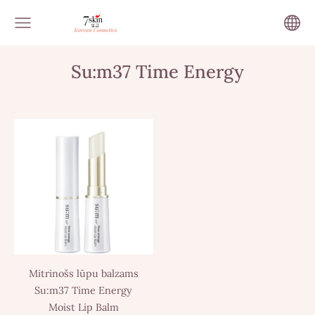
Su:m37 Time Energy
Mitrinošs lūpu balzams
Su:m37 Time Energy
Moist Lip Balm