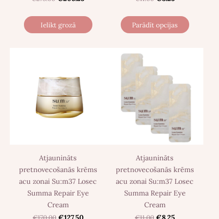
Ielikt grozā
Parādīt opcijas
Atjaunināts
Atjaunināts
pretnovecošanās krēms
pretnovecošanās krēms
acu zonai Su:m37 Losec
acu zonai Su:m37 Losec
Summa Repair Eye
Summa Repair Eye
Cream
Cream
€170.00
€127.50
€11.00
€8.25