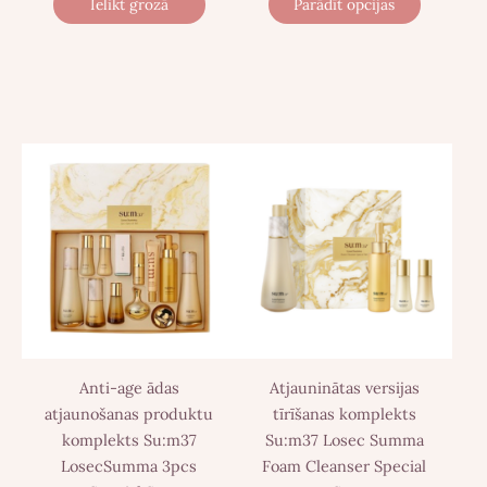
Ielikt grozā
Parādīt opcijas
Anti-age ādas
Atjauninātas versijas
atjaunošanas produktu
tīrīšanas komplekts
komplekts Su:m37
Su:m37 Losec Summa
LosecSumma 3pcs
Foam Cleanser Special