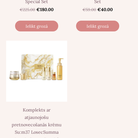
Special Set
Set
€225.00
€180.00
€59.00
€40.00
Ielikt grozā
Ielikt grozā
Komplekts ar
atjaunojošu
pretnovecošanās krēmu
Su:m37 LosecSumma