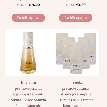
€95.00
€76.00
€11.00
€8.80
Parādīt opcijas
Parādīt opcijas
Intensīva
Intensīva
pretnovecošanās
pretnovecošanās
atjaunojoša ampula
atjaunojoša ampula
Su:m37 Losec Summa
Su:m37 Losec Summa
Repair Ampoule
Repair Ampoule