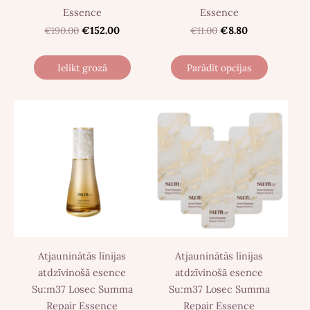
Essence
Essence
€190.00
€152.00
€11.00
€8.80
Ielikt grozā
Parādīt opcijas
Atjauninātās līnijas
Atjauninātās līnijas
atdzīvinošā esence
atdzīvinošā esence
Su:m37 Losec Summa
Su:m37 Losec Summa
Repair Essence
Repair Essence