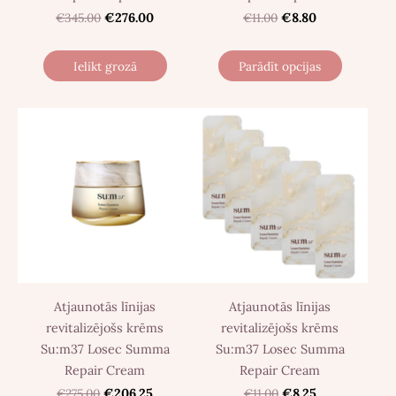
€345.00
€276.00
€11.00
€8.80
Ielikt grozā
Parādīt opcijas
Atjaunotās līnijas
Atjaunotās līnijas
revitalizējošs krēms
revitalizējošs krēms
Su:m37 Losec Summa
Su:m37 Losec Summa
Repair Cream
Repair Cream
€275.00
€206.25
€11.00
€8.25