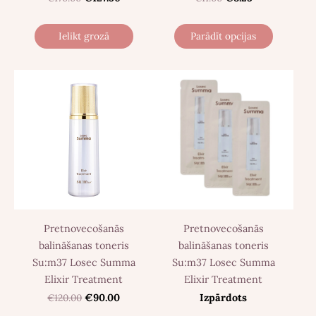
Ielikt grozā
Parādīt opcijas
Pretnovecošanās
Pretnovecošanās
balināšanas toneris
balināšanas toneris
Su:m37 Losec Summa
Su:m37 Losec Summa
Elixir Treatment
Elixir Treatment
€120.00
€90.00
Izpārdots