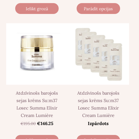
Ielikt grozā
Parādīt opcijas
Atdzīvinošs barojošs
Atdzīvinošs barojošs
sejas krēms Su:m37
sejas krēms Su:m37
Losec Summa Elixir
Losec Summa Elixir
Cream Lumière
Cream Lumière
€195.00
€146.25
Izpārdots