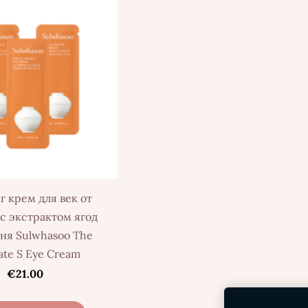
 крем для век от
с экстрактом ягод
ня Sulwhasoo The
ate S Eye Cream
€21.00