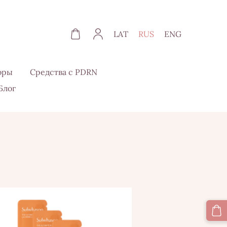
LAT
RUS
ENG
оры
Средства с PDRN
Блог