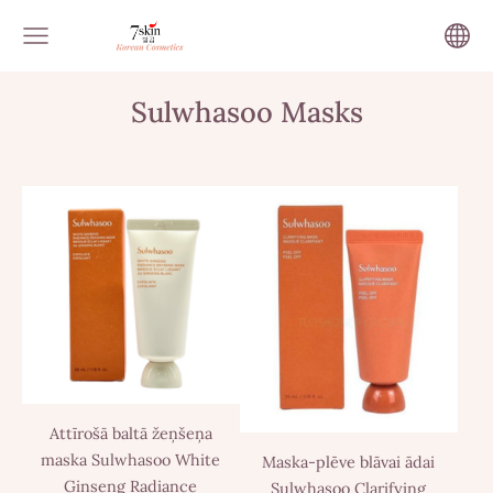
Sulwhasoo Masks
Attīrošā baltā žeņšeņa
maska Sulwhasoo White
Maska-plēve blāvai ādai
Ginseng Radiance
Sulwhasoo Clarifying