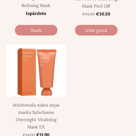
Refining Mask
Mask Peel Off
Izpārdots
€14.00
€10.50
Skatīt
Ielikt grozā
Atdzīvinoša nakts sejas
maska Sulwhasoo
Overnight Vitalizing
Mask EX
€14.00
€11.90