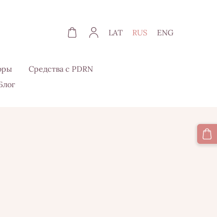
LAT
RUS
ENG
оры
Средства с PDRN
Блог