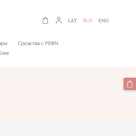
LAT
RUS
ENG
оры
Средства с PDRN
Блог