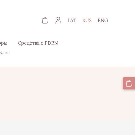
LAT
RUS
ENG
оры
Средства с PDRN
Блог